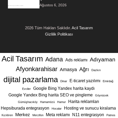
Ağustos 6, 2026
2026 Tüm Hakları Saklıdır.
Acil Tasarım
Gizlilik Politikası
Acil Tasarım
Adana
Adıyaman
Ads reklamı
Afyonkarahisar
Ağrı
Amasya
Dazkırı
dijital pazarlama
E-ticaret yazılımı
Dinar
Emirdağ
Google Bing Yandex harita kaydı
Evciler
Google Yandex Bing harita SEO ve pingleme
Göynücek
Harita reklamları
Gümüşhacıköy
Hamamözü
Hamur
Hepsiburada entegrasyon
Hosting ve sunucu kiralama
Hocalar
Merkez
Meta reklamı
N11 entegrasyon
Kızılören
Merzifon
Patnos