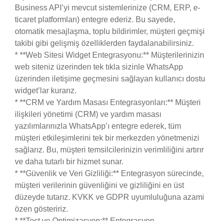
Business API’yi mevcut sistemlerinize (CRM, ERP, e-
ticaret platformları) entegre ederiz. Bu sayede,
otomatik mesajlaşma, toplu bildirimler, müşteri geçmişi
takibi gibi gelişmiş özelliklerden faydalanabilirsiniz.
* **Web Sitesi Widget Entegrasyonu:** Müşterilerinizin
web siteniz üzerinden tek tıkla sizinle WhatsApp
üzerinden iletişime geçmesini sağlayan kullanıcı dostu
widget’lar kurarız.
* **CRM ve Yardım Masası Entegrasyonları:** Müşteri
ilişkileri yönetimi (CRM) ve yardım masası
yazılımlarınızla WhatsApp’ı entegre ederek, tüm
müşteri etkileşimlerini tek bir merkezden yönetmenizi
sağlarız. Bu, müşteri temsilcilerinizin verimliliğini artırır
ve daha tutarlı bir hizmet sunar.
* **Güvenlik ve Veri Gizliliği:** Entegrasyon sürecinde,
müşteri verilerinin güvenliğini ve gizliliğini en üst
düzeyde tutarız. KVKK ve GDPR uyumluluğuna azami
özen gösteririz.
* **Test ve Optimizasyon:** Entegrasyon