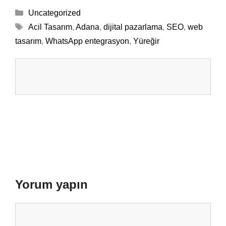
Kategoriler
Uncategorized
Etiketler
Acil Tasarım
,
Adana
,
dijital pazarlama
,
SEO
,
web
tasarım
,
WhatsApp entegrasyon
,
Yüreğir
Yorum yapın
Yorum