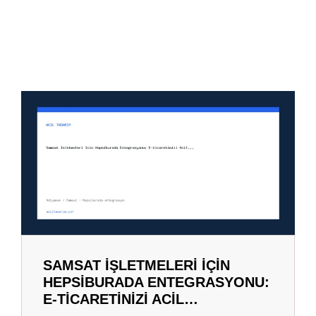
SAMSAT İŞLETMELERI İÇIN
HEPSIBURADA ENTEGRASYONU:
E-TICARETINIZI ACIL…