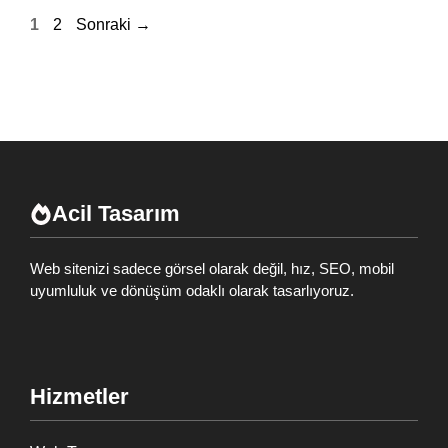
Sayfa
Sayfa
1
2
Sonraki
→
Acil Tasarım
Web sitenizi sadece görsel olarak değil, hız, SEO, mobil
uyumluluk ve dönüşüm odaklı olarak tasarlıyoruz.
Hizmetler