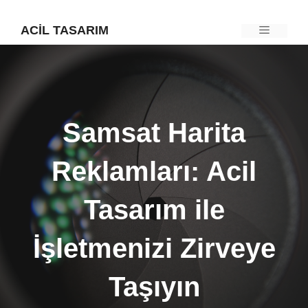
İçeriğe
ACIL TASARIM
Menü
atla
Samsat Harita
Reklamları: Acil
Tasarım ile
İşletmenizi Zirveye
Taşıyın