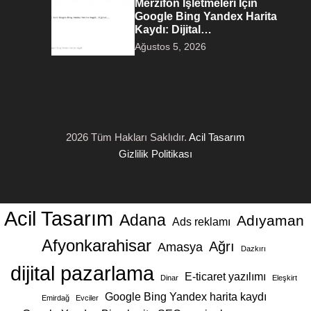
Merzifon İşletmeleri İçin
Google Bing Yandex Harita
Kaydı: Dijital…
Ağustos 5, 2026
2026 Tüm Hakları Saklıdır.
Acil Tasarım
Gizlilik Politikası
Acil Tasarım
Adana
Adıyaman
Ads reklamı
Afyonkarahisar
Ağrı
Amasya
Dazkırı
dijital pazarlama
E-ticaret yazılımı
Dinar
Eleşkirt
Google Bing Yandex harita kaydı
Emirdağ
Evciler