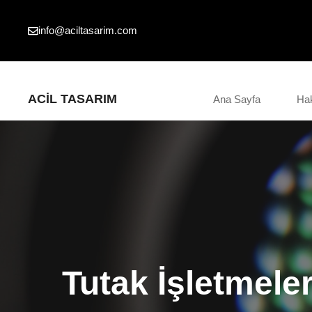
İçeriğe
atla
info@aciltasarim.com
ACIL TASARIM
Ana Sayfa
Ha
Tutak İşletmeler