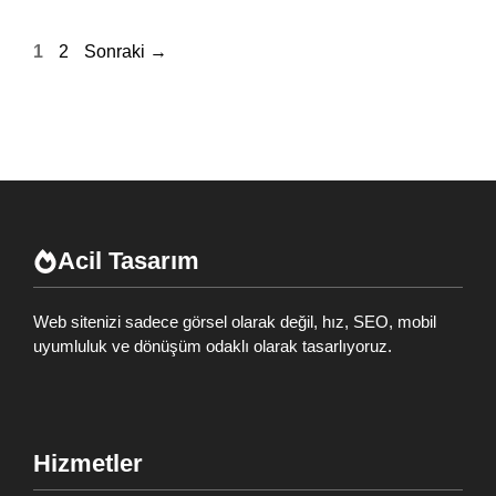
Sayfa
Sayfa
1
2
Sonraki
→
Acil Tasarım
Web sitenizi sadece görsel olarak değil, hız, SEO, mobil
uyumluluk ve dönüşüm odaklı olarak tasarlıyoruz.
Hizmetler