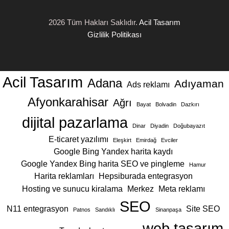
2026 Tüm Hakları Saklıdır.
Acil Tasarım
Gizlilik Politikası
Acil Tasarım
Adana
Adıyaman
Ads reklamı
Afyonkarahisar
Ağrı
Bayat
Bolvadin
Dazkırı
dijital pazarlama
Dinar
Diyadin
Doğubayazıt
E-ticaret yazılımı
Eleşkirt
Emirdağ
Evciler
Google Bing Yandex harita kaydı
Google Yandex Bing harita SEO ve pingleme
Hamur
Harita reklamları
Hepsiburada entegrasyon
Meta reklamı
Hosting ve sunucu kiralama
Merkez
SEO
Site SEO
N11 entegrasyon
Patnos
Sandıklı
Sinanpaşa
web tasarım