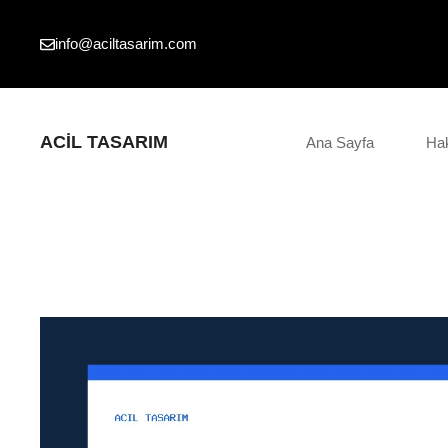
İçeriğe
atla
info@aciltasarim.com
ACIL TASARIM
Ana Sayfa
Ha