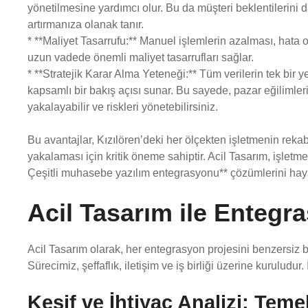
yönetilmesine yardımcı olur. Bu da müşteri beklentilerini
artırmanıza olanak tanır.
* **Maliyet Tasarrufu:** Manuel işlemlerin azalması, hata 
uzun vadede önemli maliyet tasarrufları sağlar.
* **Stratejik Karar Alma Yeteneği:** Tüm verilerin tek bir y
kapsamlı bir bakış açısı sunar. Bu sayede, pazar eğilimlerin
yakalayabilir ve riskleri yönetebilirsiniz.
Bu avantajlar, Kızılören’deki her ölçekten işletmenin reka
yakalaması için kritik öneme sahiptir. Acil Tasarım, işletme
Çeşitli muhasebe yazılım entegrasyonu** çözümlerini haya
Acil Tasarım ile Entegra
Acil Tasarım olarak, her entegrasyon projesini benzersiz bi
Sürecimiz, şeffaflık, iletişim ve iş birliği üzerine kurulud
Keşif ve İhtiyaç Analizi: Teme