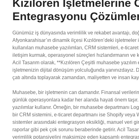
Kızılören İşletmelerine
Entegrasyonu Çözümler
Günümüz iş dünyasında verimlilik ve rekabet avantajı, doğr
Afyonkarahisar’ın dinamik ilçesi Kızılören’deki işletmeler 
kullanılan muhasebe yazılımları, CRM sistemleri, e-ticaret
iletişim kurmak, operasyonel süreçleri hızlandırmanın ve 
Acil Tasarım olarak, **Kızılören Çeşitli muhasebe yazıl
işletmenizin dijital dönüşüm yolculuğunda yanınızdayız. Da
çatı altında toplayarak zamandan, maliyetten ve insan kay
Muhasebe, bir işletmenin can damarıdır. Finansal verilerin 
günlük operasyonlara kadar her alanda hayati önem taşır. 
yazılımlar kullanır. Örneğin, bir muhasebe departmanı Logo
bir CRM sistemini, e-ticaret departmanı ise Shopify veya 
sistemler arasındaki entegrasyon eksikliği, manuel veri g
raporlar gibi pek çok sorunu beraberinde getirir. Acil Tasa
verimlilik potansiyelini maksimize eden kapsamlı entegra