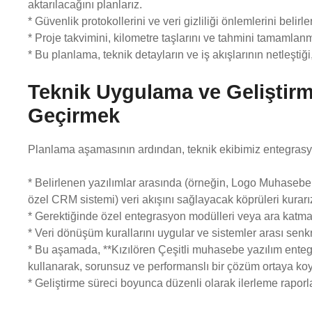
aktarılacağını planlarız.
* Güvenlik protokollerini ve veri gizliliği önlemlerini belirler
* Proje takvimini, kilometre taşlarını ve tahmini tamamlan
* Bu planlama, teknik detayların ve iş akışlarının netleştiği
Teknik Uygulama ve Geliştir
Geçirmek
Planlama aşamasının ardından, teknik ekibimiz entegrasy
* Belirlenen yazılımlar arasında (örneğin, Logo Muhaseb
özel CRM sistemi) veri akışını sağlayacak köprüleri kurarı
* Gerektiğinde özel entegrasyon modülleri veya ara katman y
* Veri dönüşüm kurallarını uygular ve sistemler arası sen
* Bu aşamada, **Kızılören Çeşitli muhasebe yazılım entegr
kullanarak, sorunsuz ve performanslı bir çözüm ortaya koy
* Geliştirme süreci boyunca düzenli olarak ilerleme raporla