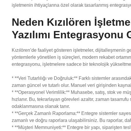
işletmenin ihtiyaçlarına özel olarak tasarlanmış entegrasyon
Neden Kızılören İşletme
Yazılımı Entegrasyonu 
Kızılören’de faaliyet gösteren işletmeler, dijitalleşmenin ge
yöntemlerle yönetilen iş süreçleri, modern rekabet ortam
entegrasyonu, işletmelere sadece bir teknolojik yükseltme 
* **Veri Tutarlılığı ve Doğruluk:** Farklı sistemler arasınd
zaman güncel ve tutarlı olur. Manuel veri girişinden kayna
* **Operasyonel Verimlilik:** Muhasebe, satış, stok ve müşte
hızlanır. Bu, tekrarlayan görevleri azaltır, zaman tasarrufu
odaklanmasına olanak tanır.
* **Gerçek Zamanlı Raporlama:** Entegre sistemler sayes
zamanlı ve doğru raporlara ulaşabilirsiniz. Bu raporlar, daha
* **Müşteri Memnuniyeti:** Entegre bir yapı, siparişten tes