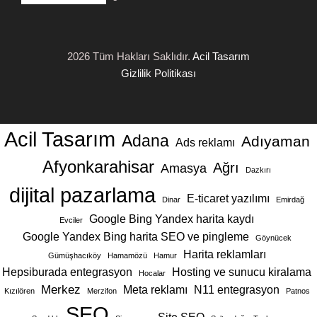
2026 Tüm Hakları Saklıdır.
Acil Tasarım
Gizlilik Politikası
Acil Tasarım
Adana
Adıyaman
Ads reklamı
Afyonkarahisar
Ağrı
Amasya
Dazkırı
dijital pazarlama
E-ticaret yazılımı
Dinar
Emirdağ
Google Bing Yandex harita kaydı
Evciler
Google Yandex Bing harita SEO ve pingleme
Göynücek
Harita reklamları
Gümüşhacıköy
Hamamözü
Hamur
Hepsiburada entegrasyon
Hosting ve sunucu kiralama
Hocalar
Merkez
Meta reklamı
N11 entegrasyon
Kızılören
Merzifon
Patnos
SEO