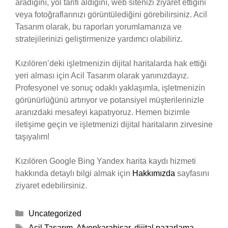
aradığını, yol tarifi aldığını, web sitenizi ziyaret ettiğini
veya fotoğraflarınızı görüntülediğini görebilirsiniz. Acil
Tasarım olarak, bu raporları yorumlamanıza ve
stratejilerinizi geliştirmenize yardımcı olabiliriz.
Kızılören’deki işletmenizin dijital haritalarda hak ettiği
yeri alması için Acil Tasarım olarak yanınızdayız.
Profesyonel ve sonuç odaklı yaklaşımla, işletmenizin
görünürlüğünü artırıyor ve potansiyel müşterilerinizle
aranızdaki mesafeyi kapatıyoruz. Hemen bizimle
iletişime geçin ve işletmenizi dijital haritaların zirvesine
taşıyalım!
Kızılören Google Bing Yandex harita kaydı hizmeti
hakkında detaylı bilgi almak için
Hakkımızda
sayfasını
ziyaret edebilirsiniz.
Kategoriler
Uncategorized
Etiketler
Acil Tasarım
,
Afyonkarahisar
,
dijital pazarlama
,