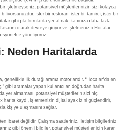
bir işletmeyseniz, potansiyel müşterilerinizin sizi kolayca
iliyorsunuzdur. İster bir restoran, ister bir tamirci, ister bir
italar gibi platformlarda yer almak, kapınıza daha fazla
 Tasarım olarak devreye giriyor ve işletmenizin Hocalar
ofesyonelce yönetiyoruz.
fi: Neden Haritalarda
, genellikle ilk durağı arama motorlarıdır. “Hocalar’da en
” gibi aramalar yapan kullanıcılar, doğrudan harita
nda yer almaması, potansiyel müşterilerin sizi hiç
rita kaydı, işletmenizin dijital ayak izini güçlendirir,
la kişiye ulaşmasını sağlar.
 ibaret değildir. Çalışma saatleriniz, iletişim bilgileriniz,
ınız gibi önemli bilgiler, potansiyel müşteriler için karar