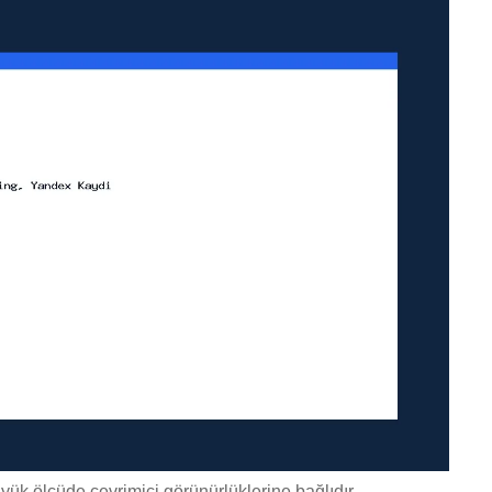
yük ölçüde çevrimiçi görünürlüklerine bağlıdır.