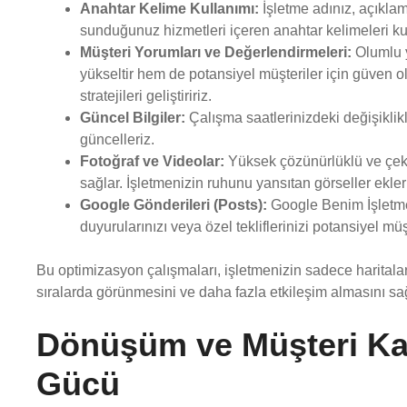
Anahtar Kelime Kullanımı:
İşletme adınız, açıklam
sunduğunuz hizmetleri içeren anahtar kelimeleri kul
Müşteri Yorumları ve Değerlendirmeleri:
Olumlu y
yükseltir hem de potansiyel müşteriler için güven o
stratejileri geliştiririz.
Güncel Bilgiler:
Çalışma saatlerinizdeki değişiklikle
güncelleriz.
Fotoğraf ve Videolar:
Yüksek çözünürlüklü ve çekic
sağlar. İşletmenizin ruhunu yansıtan görseller ekler
Google Gönderileri (Posts):
Google Benim İşletmem
duyurularınızı veya özel tekliflerinizi potansiyel müş
Bu optimizasyon çalışmaları, işletmenizin sadece harital
sıralarda görünmesini ve daha fazla etkileşim almasını sağ
Dönüşüm ve Müşteri Kaz
Gücü