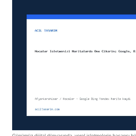
Günümüz dijital dünyasında, yerel işletmelerin başarısı bü