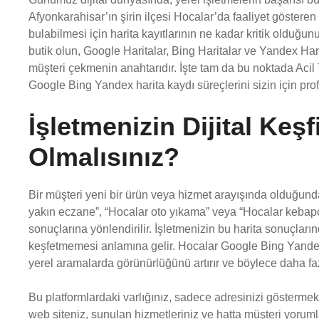
Afyonkarahisar’ın şirin ilçesi Hocalar’da faaliyet gösteren 
bulabilmesi için harita kayıtlarının ne kadar kritik olduğunu b
butik olun, Google Haritalar, Bing Haritalar ve Yandex Har
müşteri çekmenin anahtarıdır. İşte tam da bu noktada Acil
Google Bing Yandex harita kaydı süreçlerini sizin için pr
İşletmenizin Dijital Keş
Olmalısınız?
Bir müşteri yeni bir ürün veya hizmet arayışında olduğunda
yakın eczane”, “Hocalar oto yıkama” veya “Hocalar kebapçı
sonuçlarına yönlendirilir. İşletmenizin bu harita sonuçları
keşfetmemesi anlamına gelir. Hocalar Google Bing Yandex ha
yerel aramalarda görünürlüğünü artırır ve böylece daha faz
Bu platformlardaki varlığınız, sadece adresinizi göstermekten
web siteniz, sunulan hizmetleriniz ve hatta müşteri yorumlar