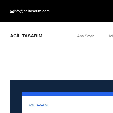
İçeriğe
atla
info@aciltasarim.com
ACIL TASARIM
Ana Sayfa
Ha