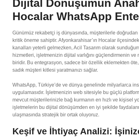
Dijital Dönüşümün Anaht
Hocalar WhatsApp Ent
Günümüz rekabetçi iş dünyasında, müşterilerle doğrudan ve
kritik öneme sahiptir. Afyonkarahisar’ın Hocalar ilçesindeki
kanalları yeterli gelmezken, Acil Tasarım olarak sunduğ
hizmetleri, işletmenizin dijital varlığını güçlendirmenin ve
biridir. Bu entegrasyon, sadece bir özellik eklemekten öt
sadık müşteri kitlesi yaratmanızı sağlar.
WhatsApp, Türkiye’de ve dünya genelinde milyarlarca ins
uygulamasıdır. İşletmenizin web sitesiyle bu güçlü platfor
mevcut müşterilerinizle bağ kurmanın en hızlı ve kişisel yo
işletmelerin bu dijital dönüşümden en iyi şekilde faydala
ulaşmasında stratejik bir ortak oluyoruz.
Keşif ve İhtiyaç Analizi: İşin