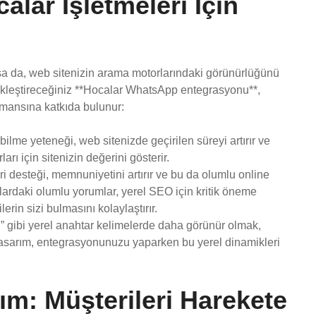
lar İşletmeleri İçin
 da, web sitenizin arama motorlarındaki görünürlüğünü
rçekleştireceğiniz **Hocalar WhatsApp entegrasyonu**,
ormansına katkıda bulunur:
abilme yeteneği, web sitenizde geçirilen süreyi artırır ve
rı için sitenizin değerini gösterir.
teri desteği, memnuniyetini artırır ve bu da olumlu online
ardaki olumlu yorumlar, yerel SEO için kritik öneme
erin sizi bulmasını kolaylaştırır.
 gibi yerel anahtar kelimelerde daha görünür olmak,
 Tasarım, entegrasyonunuzu yaparken bu yerel dinamikleri
m: Müşterileri Harekete