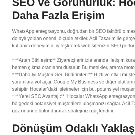
SEO ve Görünürlük: Hoca
Daha Fazla Erişim
WhatsApp entegrasyonu, doğrudan bir SEO faktörü olmasa
dolaylı yoldan önemli ölçüde etkiler. Acil Tasarım ile ge
kullanıcı deneyimini iyileştirerek web sitenizin SEO perf
* **Artan Etkileşim:** Ziyaretçilerinizle anında iletişim kur
hemen çıkma oranlarını düşürür. Bu metrikler, arama motorla
* **Daha İyi Müşteri Geri Bildirimleri:** Hızlı ve etkili müş
yorumlara yol açar. Google My Business ve diğer platforml
sahiptir. Hocalar’daki işletmeler için bu, potansiyel müşteril
* **Yerel SEO Avantajı:** “Hocalar WhatsApp entegrasyon”
bölgedeki potansiyel müşterilere ulaşmanızı sağlar. Acil
göz önünde bulundurarak stratejinizi güçlendirir.
Dönüşüm Odaklı Yaklaşı