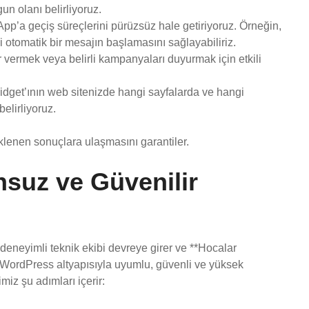
n olanı belirliyoruz.
App’a geçiş süreçlerini pürüzsüz hale getiriyoruz. Örneğin,
i otomatik bir mesajın başlamasını sağlayabiliriz.
ar vermek veya belirli kampanyaları duyurmak için etkili
dget’ının web sitenizde hangi sayfalarda ve hangi
belirliyoruz.
klenen sonuçlara ulaşmasını garantiler.
suz ve Güvenilir
eneyimli teknik ekibi devreye girer ve **Hocalar
r. WordPress altyapısıyla uyumlu, güvenli ve yüksek
iz şu adımları içerir: