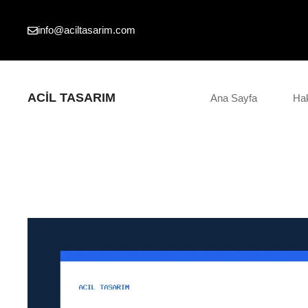
İçeriğe
atla
info@aciltasarim.com
ACIL TASARIM
Ana Sayfa
Ha