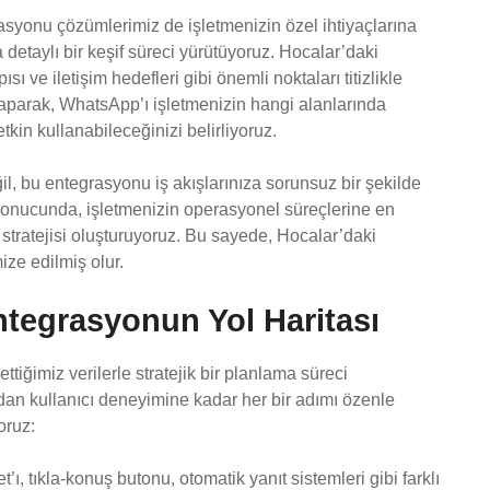
syonu çözümlerimiz de işletmenizin özel ihtiyaçlarına
 detaylı bir keşif süreci yürütüyoruz. Hocalar’daki
sı ve iletişim hedefleri gibi önemli noktaları titizlikle
yaparak, WhatsApp’ı işletmenizin hangi alanlarında
tkin kullanabileceğinizi belirliyoruz.
 bu entegrasyonu iş akışlarınıza sorunsuz bir şekilde
 sonucunda, işletmenizin operasyonel süreçlerine en
stratejisi oluşturuyoruz. Bu sayede, Hocalar’daki
ize edilmiş olur.
Entegrasyonun Yol Haritası
tiğimiz verilerle stratejik bir planlama süreci
dan kullanıcı deneyimine kadar her bir adımı özenle
oruz:
, tıkla-konuş butonu, otomatik yanıt sistemleri gibi farklı