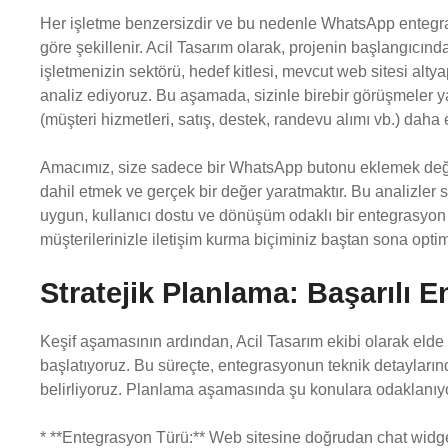
Her işletme benzersizdir ve bu nedenle WhatsApp entegra
göre şekillenir. Acil Tasarım olarak, projenin başlangıcında
işletmenizin sektörü, hedef kitlesi, mevcut web sitesi altyapı
analiz ediyoruz. Bu aşamada, sizinle birebir görüşmeler 
(müşteri hizmetleri, satış, destek, randevu alımı vb.) daha e
Amacımız, size sadece bir WhatsApp butonu eklemek değil,
dahil etmek ve gerçek bir değer yaratmaktır. Bu analizler
uygun, kullanıcı dostu ve dönüşüm odaklı bir entegrasyon 
müşterilerinizle iletişim kurma biçiminiz baştan sona optim
Stratejik Planlama: Başarılı 
Keşif aşamasının ardından, Acil Tasarım ekibi olarak elde et
başlatıyoruz. Bu süreçte, entegrasyonun teknik detayların
belirliyoruz. Planlama aşamasında şu konulara odaklanıy
* **Entegrasyon Türü:** Web sitesine doğrudan chat widget’ı