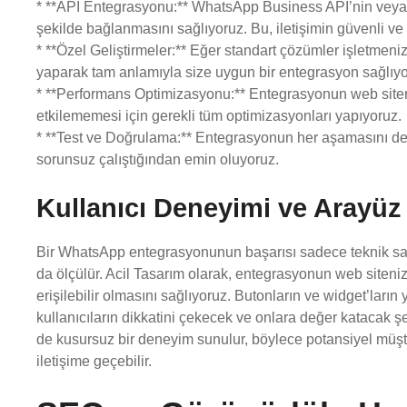
* **API Entegrasyonu:** WhatsApp Business API’nin veya d
şekilde bağlanmasını sağlıyoruz. Bu, iletişimin güvenli ve 
* **Özel Geliştirmeler:** Eğer standart çözümler işletmenizi
yaparak tam anlamıyla size uygun bir entegrasyon sağlıyo
* **Performans Optimizasyonu:** Entegrasyonun web siten
etkilememesi için gerekli tüm optimizasyonları yapıyoruz.
* **Test ve Doğrulama:** Entegrasyonun her aşamasını detayl
sorunsuz çalıştığından emin oluyoruz.
Kullanıcı Deneyimi ve Arayüz
Bir WhatsApp entegrasyonunun başarısı sadece teknik sağ
da ölçülür. Acil Tasarım olarak, entegrasyonun web siteniz
erişilebilir olmasını sağlıyoruz. Butonların ve widget’ların 
kullanıcıların dikkatini çekecek ve onlara değer katacak şek
de kusursuz bir deneyim sunulur, böylece potansiyel müşter
iletişime geçebilir.