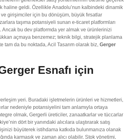
luk haline geldi. Özellikle Anadolu’nun kalbindeki dinamik
ve girişimciler için bu dönüşüm, büyük fırsatlar
azarlara taşıma potansiyeli sunan e-ticaret platformları
. Ancak bu dev platformda yer almak ve ürünlerinizi
dükkan açmaya benzemez; teknik bilgi, stratejik planlama
şte tam da bu noktada, Acil Tasarım olarak biz,
Gerger
Gerger Esnafı için
rleşim yeri. Buradaki işletmelerin ürünleri ve hizmetleri,
ınırlar nedeniyle potansiyelini tam anlamıyla ortaya
egre olmak, Gergerli üreticiler, zanaatkarlar ve tüccarlar
kiye’nin dört bir yanındaki alıcılara ulaştırarak satış
e işinizi büyüterek istihdama katkıda bulunmanıza olanak
ğında karmaşık ve zaman alıcı olabilir. Stok yönetimi,