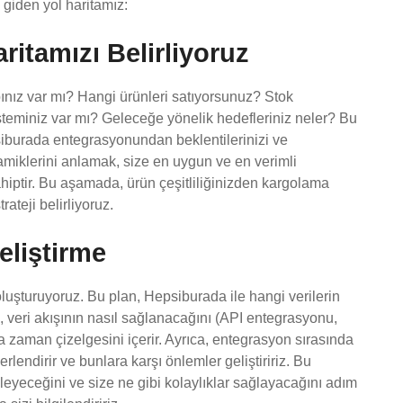
 giden yol haritamız:
aritamızı Belirliyoruz
apınız var mı? Hangi ürünleri satıyorsunuz? Stok
eminiz var mı? Geleceğe yönelik hedefleriniz neler? Bu
epsiburada entegrasyonundan beklentilerinizi ve
inamiklerini anlamak, size en uygun ve en verimli
iptir. Bu aşamada, ürün çeşitliliğinizden kargolama
rateji belirliyoruz.
eliştirme
 oluşturuyoruz. Bu plan, Hepsiburada ile hangi verilerin
.), veri akışının nasıl sağlanacağını (API entegrasyonu,
zaman çizelgesini içerir. Ayrıca, entegrasyon sırasında
lendirir ve bunlara karşı önlemler geliştiririz. Bu
leyeceğini ve size ne gibi kolaylıklar sağlayacağını adım