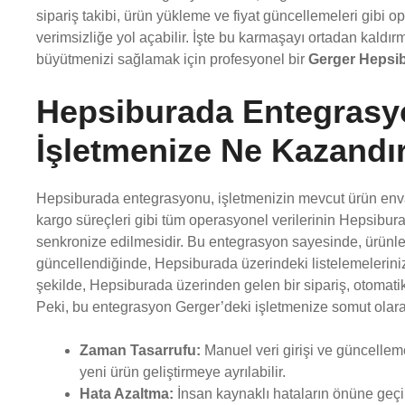
sipariş takibi, ürün yükleme ve fiyat güncellemeleri gibi 
verimsizliğe yol açabilir. İşte bu karmaşayı ortadan kaldırm
büyütmenizi sağlamak için profesyonel bir
Gerger Hepsi
Hepsiburada Entegrasy
İşletmenize Ne Kazandır
Hepsiburada entegrasyonu, işletmenizin mevcut ürün envante
kargo süreçleri gibi tüm operasyonel verilerinin Hepsiburad
senkronize edilmesidir. Bu entegrasyon sayesinde, ürünl
güncellendiğinde, Hepsiburada üzerindeki listelemeleriniz
şekilde, Hepsiburada üzerinden gelen bir sipariş, otomatik
Peki, bu entegrasyon Gerger’deki işletmenize somut olara
Zaman Tasarrufu:
Manuel veri girişi ve güncelleme
yeni ürün geliştirmeye ayrılabilir.
Hata Azaltma:
İnsan kaynaklı hataların önüne geçile