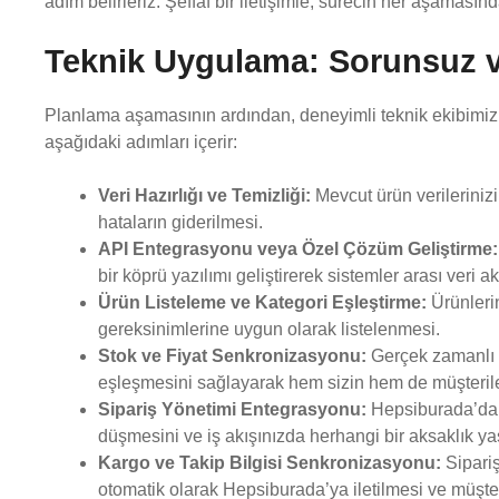
adım belirleriz. Şeffaf bir iletişimle, sürecin her aşamasında 
Teknik Uygulama: Sorunsuz v
Planlama aşamasının ardından, deneyimli teknik ekibimiz e
aşağıdaki adımları içerir:
Veri Hazırlığı ve Temizliği:
Mevcut ürün verileriniz
hataların giderilmesi.
API Entegrasyonu veya Özel Çözüm Geliştirme:
bir köprü yazılımı geliştirerek sistemler arası veri ak
Ürün Listeleme ve Kategori Eşleştirme:
Ürünlerin
gereksinimlerine uygun olarak listelenmesi.
Stok ve Fiyat Senkronizasyonu:
Gerçek zamanlı ol
eşleşmesini sağlayarak hem sizin hem de müşteriler
Sipariş Yönetimi Entegrasyonu:
Hepsiburada’dan 
düşmesini ve iş akışınızda herhangi bir aksaklık y
Kargo ve Takip Bilgisi Senkronizasyonu:
Sipariş
otomatik olarak Hepsiburada’ya iletilmesi ve müşteri