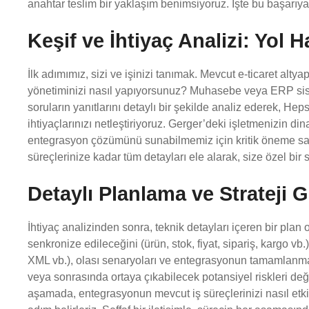
anahtar teslim bir yaklaşım benimsiyoruz. İşte bu başarıya
Keşif ve İhtiyaç Analizi: Yol H
İlk adımımız, sizi ve işinizi tanımak. Mevcut e-ticaret alty
yönetiminizi nasıl yapıyorsunuz? Muhasebe veya ERP sist
soruların yanıtlarını detaylı bir şekilde analiz ederek, H
ihtiyaçlarınızı netleştiriyoruz. Gerger’deki işletmenizin d
entegrasyon çözümünü sunabilmemiz için kritik öneme sah
süreçlerinize kadar tüm detayları ele alarak, size özel bir st
Detaylı Planlama ve Strateji G
İhtiyaç analizinden sonra, teknik detayları içeren bir plan
senkronize edileceğini (ürün, stok, fiyat, sipariş, kargo vb
XML vb.), olası senaryoları ve entegrasyonun tamamlanma 
veya sonrasında ortaya çıkabilecek potansiyel riskleri değer
aşamada, entegrasyonun mevcut iş süreçlerinizi nasıl etki