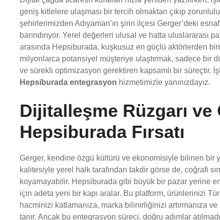
geniş kitlelere ulaşması bir tercih olmaktan çıkıp zorunlu
şehirlerimizden Adıyaman’ın şirin ilçesi Gerger’deki esnaf 
barındırıyor. Yerel değerleri ulusal ve hatta uluslararası p
arasında Hepsiburada, kuşkusuz en güçlü aktörlerden biri
milyonlarca potansiyel müşteriye ulaştırmak, sadece bir 
ve sürekli optimizasyon gerektiren kapsamlı bir süreçtir. İ
Hepsiburada entegrasyon
hizmetimizle yanınızdayız.
Dijitalleşme Rüzgarı ve 
Hepsiburada Fırsatı
Gerger, kendine özgü kültürü ve ekonomisiyle bilinen bir ye
kalitesiyle yerel halk tarafından takdir görse de, coğrafi s
koyamayabilir. Hepsiburada gibi büyük bir pazar yerine ent
için adeta yeni bir kapı aralar. Bu platform, ürünlerinizi Tür
hacminizi katlamanıza, marka bilinirliğinizi artırmanıza v
tanır. Ancak bu entegrasyon süreci, doğru adımlar atılmadı