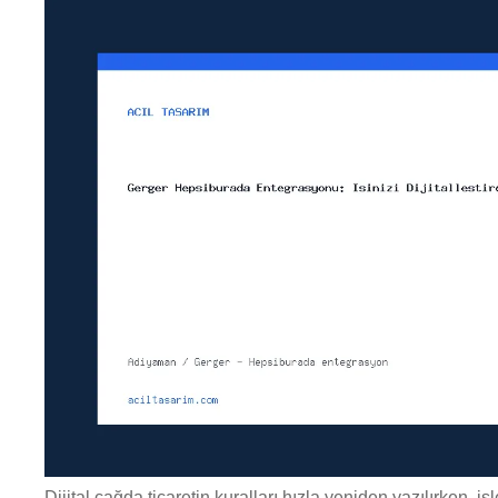
Dijital çağda ticaretin kuralları hızla yeniden yazılırken, 