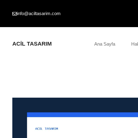
İçeriğe
atla
info@aciltasarim.com
ACIL TASARIM
Ana Sayfa
Ha