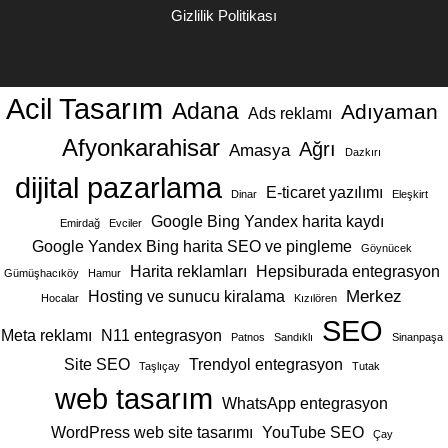
Gizlilik Politikası
Acil Tasarım
Adana
Adıyaman
Ads reklamı
Afyonkarahisar
Ağrı
Amasya
Dazkırı
dijital pazarlama
E-ticaret yazılımı
Dinar
Eleşkirt
Google Bing Yandex harita kaydı
Emirdağ
Evciler
Google Yandex Bing harita SEO ve pingleme
Göynücek
Harita reklamları
Hepsiburada entegrasyon
Gümüşhacıköy
Hamur
Hosting ve sunucu kiralama
Merkez
Hocalar
Kızılören
SEO
Meta reklamı
N11 entegrasyon
Patnos
Sandıklı
Sinanpaşa
Site SEO
Trendyol entegrasyon
Taşlıçay
Tutak
web tasarım
WhatsApp entegrasyon
WordPress web site tasarımı
YouTube SEO
Çay