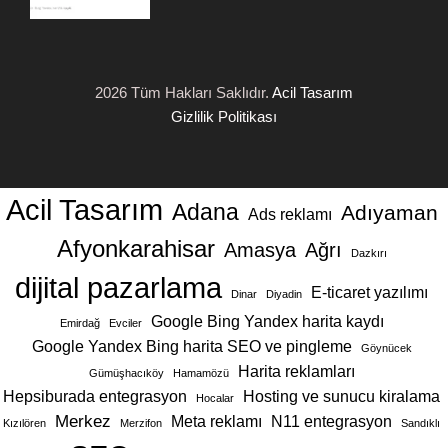
2026 Tüm Hakları Saklıdır.
Acil Tasarım
Gizlilik Politikası
Acil Tasarım
Adana
Adıyaman
Ads reklamı
Afyonkarahisar
Amasya
Ağrı
Dazkırı
dijital pazarlama
E-ticaret yazılımı
Dinar
Diyadin
Google Bing Yandex harita kaydı
Emirdağ
Evciler
Google Yandex Bing harita SEO ve pingleme
Göynücek
Harita reklamları
Gümüşhacıköy
Hamamözü
Hepsiburada entegrasyon
Hosting ve sunucu kiralama
Hocalar
Merkez
Meta reklamı
N11 entegrasyon
Kızılören
Merzifon
Sandıklı