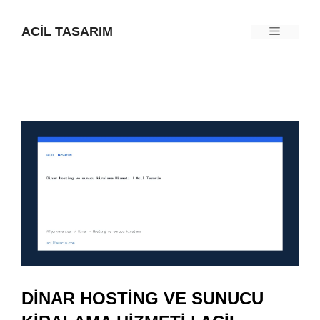
İçeriğe
ACIL TASARIM
Menü
atla
DINAR HOSTING VE SUNUCU