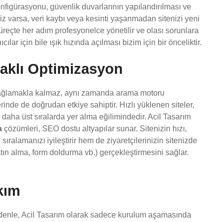
onfigürasyonu, güvenlik duvarlarının yapılandırılması ve
niz varsa, veri kaybı veya kesinti yaşanmadan sitenizi yeni
süreçte her adım profesyonelce yönetilir ve olası sorunlara
cılar için bile ışık hızında açılması bizim için bir önceliktir.
klı Optimizasyon
 sağlamakla kalmaz, aynı zamanda arama motoru
nde de doğrudan etkiye sahiptir. Hızlı yüklenen siteler,
 daha üst sıralarda yer alma eğilimindedir. Acil Tasarım
a
çözümleri, SEO dostu altyapılar sunar. Sitenizin hızı,
ıralamanızı iyileştirir hem de ziyaretçilerinizin sitenizde
tın alma, form doldurma vb.) gerçekleştirmesini sağlar.
kım
nedenle, Acil Tasarım olarak sadece kurulum aşamasında