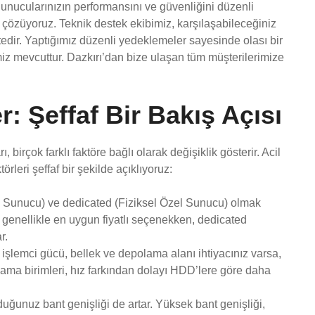
Sunucularınızın performansını ve güvenliğini düzenli
dip çözüyoruz. Teknik destek ekibimiz, karşılaşabileceğiniz
tedir. Yaptığımız düzenli yedeklemeler sayesinde olası bir
z mevcuttur. Dazkırı’dan bize ulaşan tüm müşterilerimize
r: Şeffaf Bir Bakış Açısı
ı, birçok farklı faktöre bağlı olarak değişiklik gösterir. Acil
rleri şeffaf bir şekilde açıklıyoruz:
 Sunucu) ve dedicated (Fiziksel Özel Sunucu) olmak
ng genellikle en uygun fiyatlı seçenekken, dedicated
r.
işlemci gücü, bellek ve depolama alanı ihtiyacınız varsa,
lama birimleri, hız farkından dolayı HDD’lere göre daha
uyduğunuz bant genişliği de artar. Yüksek bant genişliği,