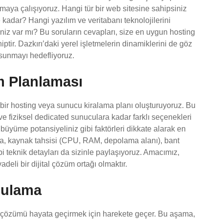
lamaya çalışıyoruz. Hangi tür bir web sitesine sahipsiniz
e kadar? Hangi yazılım ve veritabanı teknolojilerini
niz var mı? Bu soruların cevapları, size en uygun hosting
ir. Dazkırı’daki yerel işletmelerin dinamiklerini de göz
sunmayı hedefliyoruz.
m Planlaması
l bir hosting veya sunucu kiralama planı oluşturuyoruz. Bu
e fiziksel dedicated sunuculara kadar farklı seçenekleri
 büyüme potansiyeliniz gibi faktörleri dikkate alarak en
a, kaynak tahsisi (CPU, RAM, depolama alanı), bant
ibi teknik detayları da sizinle paylaşıyoruz. Amacımız,
eli bir dijital çözüm ortağı olmaktır.
gulama
n çözümü hayata geçirmek için harekete geçer. Bu aşama,