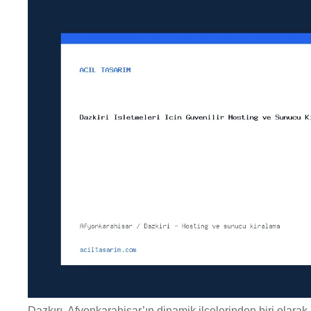
Dazkırı, Afyonkarahisar’ın dinamik ilçelerinden biri olarak,