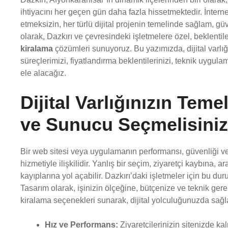
ihtiyacını her geçen gün daha fazla hissetmektedir. İnternet
etmeksizin, her türlü dijital projenin temelinde sağlam, güve
olarak, Dazkırı ve çevresindeki işletmelere özel, beklentil
kiralama
çözümleri sunuyoruz. Bu yazımızda, dijital varlı
süreçlerimizi, fiyatlandırma beklentilerinizi, teknik uygula
ele alacağız.
Dijital Varlığınızın Tem
ve Sunucu Seçmelisini
Bir web sitesi veya uygulamanın performansı, güvenliği ve 
hizmetiyle ilişkilidir. Yanlış bir seçim, ziyaretçi kaybına
kayıplarına yol açabilir. Dazkırı’daki işletmeler için bu du
Tasarım olarak, işinizin ölçeğine, bütçenize ve teknik ge
kiralama seçenekleri sunarak, dijital yolculuğunuzda sağl
Hız ve Performans:
Ziyaretçilerinizin sitenizde ka