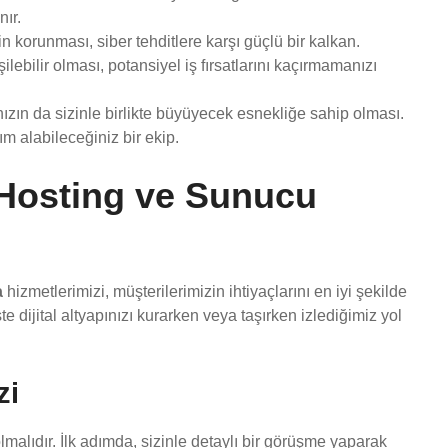
nır.
nin korunması, siber tehditlere karşı güçlü bir kalkan.
şilebilir olması, potansiyel iş fırsatlarını kaçırmamanızı
ızın da sizinle birlikte büyüyecek esnekliğe sahip olması.
ım alabileceğiniz bir ekip.
ı Hosting ve Sunucu
a
hizmetlerimizi, müşterilerimizin ihtiyaçlarını en iyi şekilde
e dijital altyapınızı kurarken veya taşırken izlediğimiz yol
zi
malıdır. İlk adımda, sizinle detaylı bir görüşme yaparak