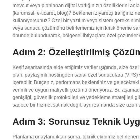
mevcut veya planlanan dijital varlığınızın özelliklerini an
(kurumsal, e-ticaret, blog)? Beklenen ziyaretçi trafiğiniz n
kullanıyorsunuz? Özel bir yazılım veya sistem gereksinimi
veya sunucu çözümünü belirlememiz için kritik öneme sahipt
önünde bulundurarak, bölgesel ihtiyaçlara özel çözümler 
Adım 2: Özelleştirilmiş Çözü
Keşif aşamasında elde ettiğimiz veriler ışığında, size öze
plan, paylaşımlı hostingden sanal özel sunuculara (VPS) v
içerebilir. Bütçeniz, performans beklentiniz ve gelecekteki
verimli ve uygun maliyetli çözümü öneriyoruz. Bu aşamad
genişliği, güvenlik protokolleri ve yedekleme stratejileri g
sadece bir hizmet satmak değil, aynı zamanda size uzun vad
Adım 3: Sorunsuz Teknik Uy
Planlama onaylandıktan sonra, teknik ekibimiz belirlene