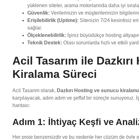
yüklenen siteler, arama motorlarında daha iyi sırala
Güvenlik:
Verilerinizin ve müşterilerinizin bilgileri
Erişilebilirlik (Uptime):
Sitenizin 7/24 kesintisiz eri
sağlar.
Ölçeklenebilirlik:
İşiniz büyüdükçe hosting altyapın
Teknik Destek:
Olası sorunlarda hızlı ve etkili yard
Acil Tasarım ile Dazkır
Kiralama Süreci
Acil Tasarım olarak,
Dazkırı Hosting ve sunucu kiralam
karşılayacak, adım adım ve şeffaf bir süreçle sunuyoruz. İşt
haritası:
Adım 1: İhtiyaç Keşfi ve Anali
Her proje benzersizdir ve bu nedenle her çözüm de öyle ol