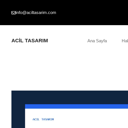
İçeriğe
atla
info@aciltasarim.com
ACIL TASARIM
Ana Sayfa
Ha