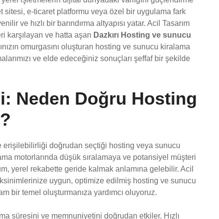
 sitesi, e-ticaret platformu veya özel bir uygulama fark
nilir ve hızlı bir barındırma altyapısı yatar. Acil Tasarım
eri karşılayan ve hatta aşan
Dazkırı Hosting ve sunucu
ğınızın omurgasını oluşturan hosting ve sunucu kiralama
malarımızı ve elde edeceğiniz sonuçları şeffaf bir şekilde
eli: Neden Doğru Hosting
z?
erişilebilirliği doğrudan seçtiği hosting veya sunucu
, arama motorlarında düşük sıralamaya ve potansiyel müşteri
rum, yerel rekabette geride kalmak anlamına gelebilir. Acil
reksinimlerinize uygun, optimize edilmiş hosting ve sunucu
am bir temel oluşturmanıza yardımcı oluyoruz.
lma süresini ve memnuniyetini doğrudan etkiler. Hızlı