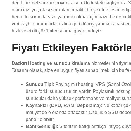
değil, hizmet süreniz boyunca sürekli destek sağlıyoruz. 
olarak izliyor, olası sorunları proaktif bir şekilde tespit e
her türlü sorunda size yardımcı olmak için hazır beklemek
veri kaybı durumunda hızlıca geri dönüş yapma kapasitemi
hızlı ve etkili çözümler sunma gayretindeyiz.
Fiyatı Etkileyen Faktörle
Dazkırı Hosting ve sunucu kiralama
hizmetlerinin fiyatlar
Tasarım olarak, size en uygun fiyatı sunabilmek için bu faktö
Sunucu Tipi:
Paylaşımlı hosting, VPS (Sanal Özel
üzere farklı sunucu türleri vardır. Paylaşımlı hosti
sunucular daha yüksek performans ve maliyet suna
Kaynaklar (CPU, RAM, Depolama):
Ne kadar çok 
maliyet de o oranda artacaktır. Özellikle SSD depo
pahalı olabilir.
Bant Genişliği:
Sitenizin trafiği arttıkça ihtiyaç d