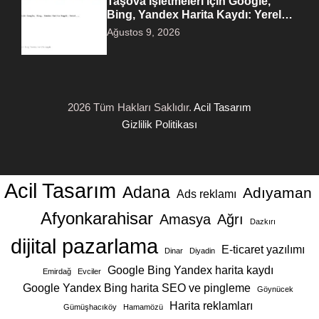
Taşova İşletmeleri İçin Google,
Bing, Yandex Harita Kaydı: Yerel…
Ağustos 9, 2026
2026 Tüm Hakları Saklıdır.
Acil Tasarım
Gizlilik Politikası
Acil Tasarım
Adana
Adıyaman
Ads reklamı
Afyonkarahisar
Amasya
Ağrı
Dazkırı
dijital pazarlama
E-ticaret yazılımı
Dinar
Diyadin
Google Bing Yandex harita kaydı
Emirdağ
Evciler
Google Yandex Bing harita SEO ve pingleme
Göynücek
Harita reklamları
Gümüşhacıköy
Hamamözü