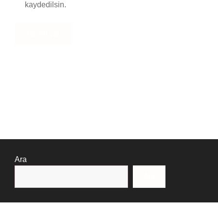
kaydedilsin.
Ara
Ara