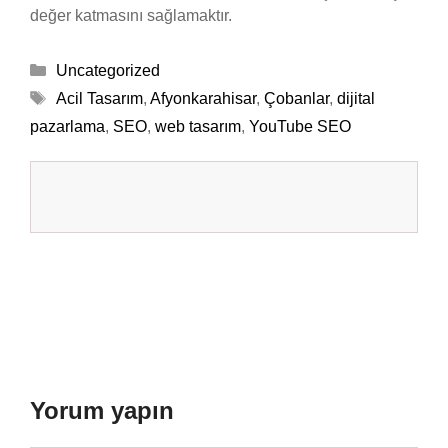
değer katmasını sağlamaktır.
Kategoriler
Uncategorized
Etiketler
Acil Tasarım
,
Afyonkarahisar
,
Çobanlar
,
dijital
pazarlama
,
SEO
,
web tasarım
,
YouTube SEO
Yorum yapın