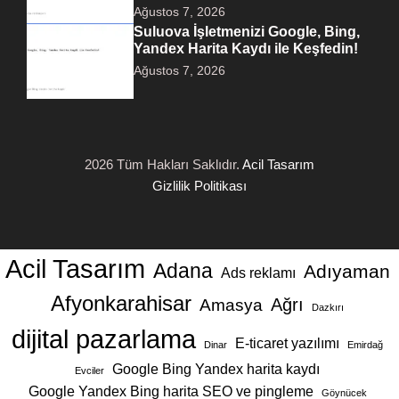
Ağustos 7, 2026
Suluova İşletmenizi Google, Bing,
Yandex Harita Kaydı ile Keşfedin!
Ağustos 7, 2026
2026 Tüm Hakları Saklıdır.
Acil Tasarım
Gizlilik Politikası
Acil Tasarım
Adana
Adıyaman
Ads reklamı
Afyonkarahisar
Ağrı
Amasya
Dazkırı
dijital pazarlama
E-ticaret yazılımı
Dinar
Emirdağ
Google Bing Yandex harita kaydı
Evciler
Google Yandex Bing harita SEO ve pingleme
Göynücek