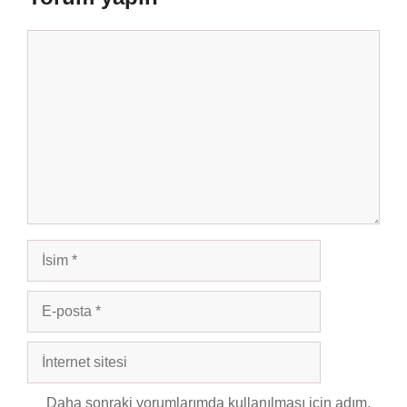
Yorum
İsim
E-
posta
İnternet
sitesi
Daha sonraki yorumlarımda kullanılması için adım,