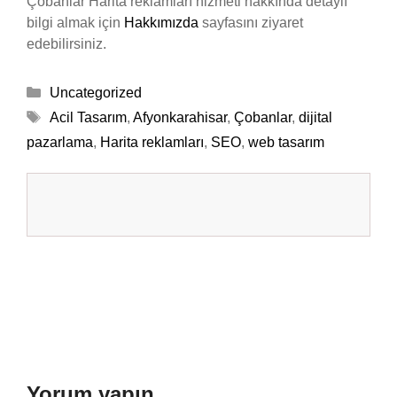
Çobanlar Harita reklamları hizmeti hakkında detaylı
bilgi almak için
Hakkımızda
sayfasını ziyaret
edebilirsiniz.
Kategoriler
Uncategorized
Etiketler
Acil Tasarım
,
Afyonkarahisar
,
Çobanlar
,
dijital
pazarlama
,
Harita reklamları
,
SEO
,
web tasarım
Yorum yapın