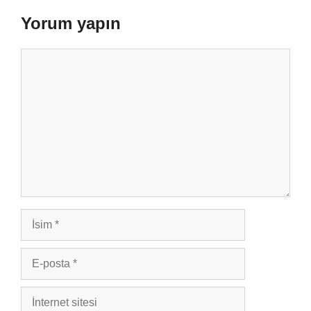
Yorum yapın
Yorum
İsim
E-
posta
İnternet
sitesi