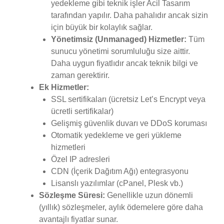
yedekleme gibi teknik işler Acil Tasarım
tarafından yapılır. Daha pahalıdır ancak sizin
için büyük bir kolaylık sağlar.
Yönetimsiz (Unmanaged) Hizmetler:
Tüm
sunucu yönetimi sorumluluğu size aittir.
Daha uygun fiyatlıdır ancak teknik bilgi ve
zaman gerektirir.
Ek Hizmetler:
SSL sertifikaları (ücretsiz Let’s Encrypt veya
ücretli sertifikalar)
Gelişmiş güvenlik duvarı ve DDoS koruması
Otomatik yedekleme ve geri yükleme
hizmetleri
Özel IP adresleri
CDN (İçerik Dağıtım Ağı) entegrasyonu
Lisanslı yazılımlar (cPanel, Plesk vb.)
Sözleşme Süresi:
Genellikle uzun dönemli
(yıllık) sözleşmeler, aylık ödemelere göre daha
avantajlı fiyatlar sunar.