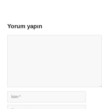
Yorum yapın
Yorum
İsim
E-