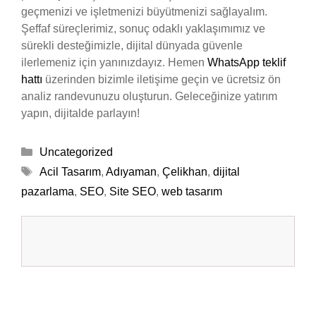
geçmenizi ve işletmenizi büyütmenizi sağlayalım.
Şeffaf süreçlerimiz, sonuç odaklı yaklaşımımız ve
sürekli desteğimizle, dijital dünyada güvenle
ilerlemeniz için yanınızdayız. Hemen
WhatsApp teklif
hattı
üzerinden bizimle iletişime geçin ve ücretsiz ön
analiz randevunuzu oluşturun. Geleceğinize yatırım
yapın, dijitalde parlayın!
Kategoriler
Uncategorized
Etiketler
Acil Tasarım
,
Adıyaman
,
Çelikhan
,
dijital
pazarlama
,
SEO
,
Site SEO
,
web tasarım