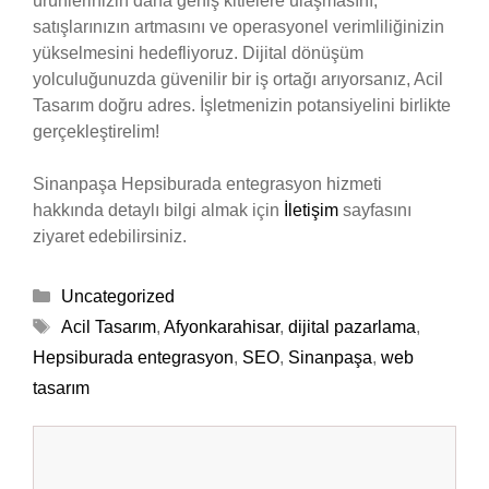
ürünlerinizin daha geniş kitlelere ulaşmasını,
satışlarınızın artmasını ve operasyonel verimliliğinizin
yükselmesini hedefliyoruz. Dijital dönüşüm
yolculuğunuzda güvenilir bir iş ortağı arıyorsanız, Acil
Tasarım doğru adres. İşletmenizin potansiyelini birlikte
gerçekleştirelim!
Sinanpaşa Hepsiburada entegrasyon hizmeti
hakkında detaylı bilgi almak için
İletişim
sayfasını
ziyaret edebilirsiniz.
Kategoriler
Uncategorized
Etiketler
Acil Tasarım
,
Afyonkarahisar
,
dijital pazarlama
,
Hepsiburada entegrasyon
,
SEO
,
Sinanpaşa
,
web
tasarım