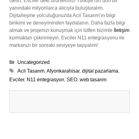
Gelin, Evciler’deki ürünlerinizi Türkiye’nin dört bir
yanındaki milyonlarca alıcıyla buluşturalım.
Dijitalleşme yolculuğunuzda Acil Tasarım’ın bilgi
birikimi ve deneyiminden faydalanın. Daha fazla bilgi
almak ve projenizi konuşmak için lütfen bizimle
İletişim
kurmaktan çekinmeyin. Evciler N11 entegrasyonu ile
markanızı bir sonraki seviyeye taşıyalım!
Kategoriler
Uncategorized
Etiketler
Acil Tasarım
,
Afyonkarahisar
,
dijital pazarlama
,
Evciler
,
N11 entegrasyon
,
SEO
,
web tasarım