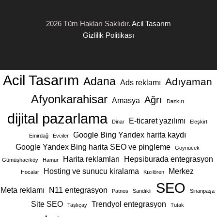
2026 Tüm Hakları Saklıdır.
Acil Tasarım
Gizlilik Politikası
Acil Tasarım
Adana
Adıyaman
Ads reklamı
Afyonkarahisar
Ağrı
Amasya
Dazkırı
dijital pazarlama
E-ticaret yazılımı
Dinar
Eleşkirt
Google Bing Yandex harita kaydı
Emirdağ
Evciler
Google Yandex Bing harita SEO ve pingleme
Göynücek
Harita reklamları
Hepsiburada entegrasyon
Gümüşhacıköy
Hamur
Hosting ve sunucu kiralama
Merkez
Hocalar
Kızılören
SEO
Meta reklamı
N11 entegrasyon
Patnos
Sandıklı
Sinanpaşa
Site SEO
Trendyol entegrasyon
Taşlıçay
Tutak