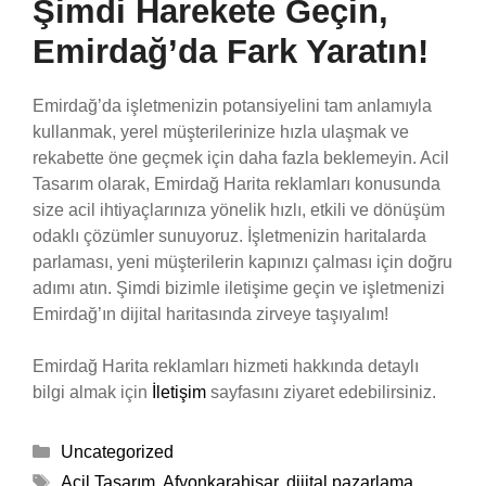
Şimdi Harekete Geçin,
Emirdağ’da Fark Yaratın!
Emirdağ’da işletmenizin potansiyelini tam anlamıyla
kullanmak, yerel müşterilerinize hızla ulaşmak ve
rekabette öne geçmek için daha fazla beklemeyin. Acil
Tasarım olarak, Emirdağ Harita reklamları konusunda
size acil ihtiyaçlarınıza yönelik hızlı, etkili ve dönüşüm
odaklı çözümler sunuyoruz. İşletmenizin haritalarda
parlaması, yeni müşterilerin kapınızı çalması için doğru
adımı atın. Şimdi bizimle iletişime geçin ve işletmenizi
Emirdağ’ın dijital haritasında zirveye taşıyalım!
Emirdağ Harita reklamları hizmeti hakkında detaylı
bilgi almak için
İletişim
sayfasını ziyaret edebilirsiniz.
Kategoriler
Uncategorized
Etiketler
Acil Tasarım
,
Afyonkarahisar
,
dijital pazarlama
,