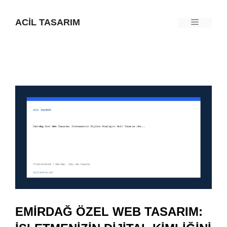
İçeriğe
ACIL TASARIM
Menü
atla
EMIRDAĞ ÖZEL WEB TASARIM: