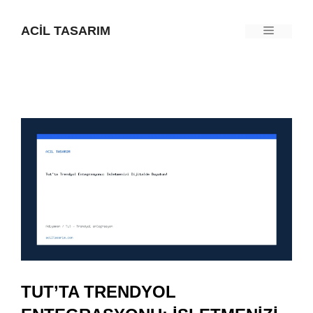
İçeriğe
ACIL TASARIM
Menü
atla
TUT’TA TRENDYOL