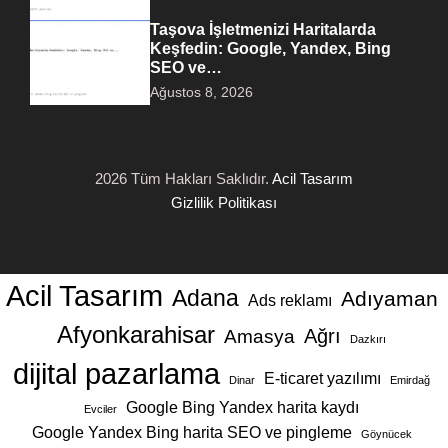
Taşova İşletmenizi Haritalarda
Keşfedin: Google, Yandex, Bing
SEO ve…
Ağustos 8, 2026
2026 Tüm Hakları Saklıdır.
Acil Tasarım
Gizlilik Politikası
Acil Tasarım
Adana
Adıyaman
Ads reklamı
Afyonkarahisar
Ağrı
Amasya
Dazkırı
dijital pazarlama
E-ticaret yazılımı
Dinar
Emirdağ
Google Bing Yandex harita kaydı
Evciler
Google Yandex Bing harita SEO ve pingleme
Göynücek