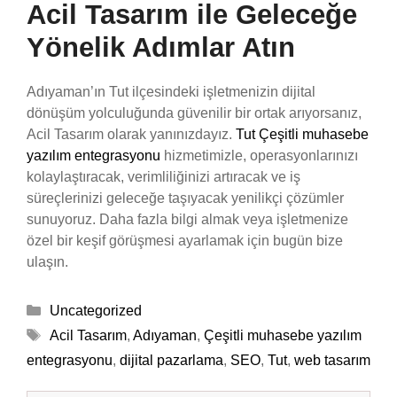
Acil Tasarım ile Geleceğe
Yönelik Adımlar Atın
Adıyaman’ın Tut ilçesindeki işletmenizin dijital
dönüşüm yolculuğunda güvenilir bir ortak arıyorsanız,
Acil Tasarım olarak yanınızdayız.
Tut Çeşitli muhasebe
yazılım entegrasyonu
hizmetimizle, operasyonlarınızı
kolaylaştıracak, verimliliğinizi artıracak ve iş
süreçlerinizi geleceğe taşıyacak yenilikçi çözümler
sunuyoruz. Daha fazla bilgi almak veya işletmenize
özel bir keşif görüşmesi ayarlamak için bugün bize
ulaşın.
Kategoriler
Uncategorized
Etiketler
Acil Tasarım
,
Adıyaman
,
Çeşitli muhasebe yazılım
entegrasyonu
,
dijital pazarlama
,
SEO
,
Tut
,
web tasarım