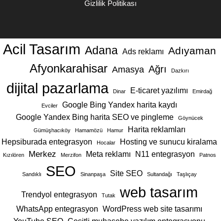
Gizlilik Politikası
Acil Tasarım
Adana
Adıyaman
Ads reklamı
Afyonkarahisar
Ağrı
Amasya
Dazkırı
dijital pazarlama
E-ticaret yazılımı
Dinar
Emirdağ
Google Bing Yandex harita kaydı
Evciler
Google Yandex Bing harita SEO ve pingleme
Göynücek
Harita reklamları
Gümüşhacıköy
Hamamözü
Hamur
Hepsiburada entegrasyon
Hosting ve sunucu kiralama
Hocalar
Merkez
Meta reklamı
N11 entegrasyon
Kızılören
Merzifon
Patnos
SEO
Site SEO
Sandıklı
Sinanpaşa
Sultandağı
Taşlıçay
web tasarım
Trendyol entegrasyon
Tutak
WhatsApp entegrasyon
WordPress web site tasarımı