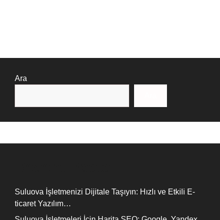
Ara
Ara
Recent Posts
Suluova İşletmenizi Dijitale Taşıyın: Hızlı ve Etkili E-
ticaret Yazılım…
Suluova İşletmeleri İçin Harita SEO: Google, Yandex,