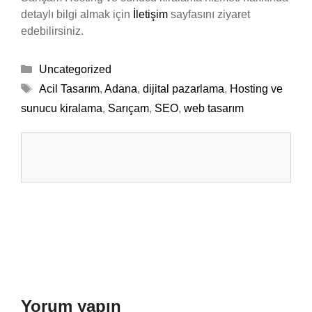
detaylı bilgi almak için
İletişim
sayfasını ziyaret
edebilirsiniz.
Kategoriler
Uncategorized
Etiketler
Acil Tasarım
,
Adana
,
dijital pazarlama
,
Hosting ve
sunucu kiralama
,
Sarıçam
,
SEO
,
web tasarım
Yorum yapın