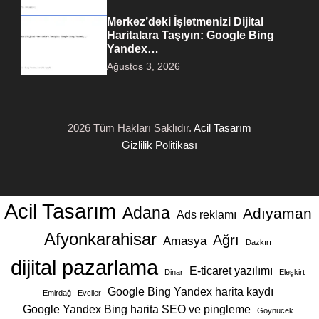
Merkez’deki İşletmenizi Dijital
Haritalara Taşıyın: Google Bing
Yandex…
Ağustos 3, 2026
2026 Tüm Hakları Saklıdır.
Acil Tasarım
Gizlilik Politikası
Acil Tasarım
Adana
Adıyaman
Ads reklamı
Afyonkarahisar
Ağrı
Amasya
Dazkırı
dijital pazarlama
E-ticaret yazılımı
Dinar
Eleşkirt
Google Bing Yandex harita kaydı
Emirdağ
Evciler
Google Yandex Bing harita SEO ve pingleme
Göynücek