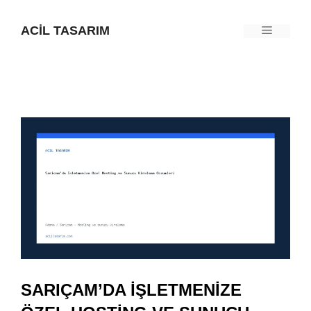
İçeriğe
ACIL TASARIM
Menü
atla
SARIÇAM’DA İŞLETMENIZE