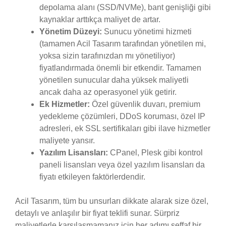
depolama alanı (SSD/NVMe), bant genişliği gibi
kaynaklar arttıkça maliyet de artar.
Yönetim Düzeyi:
Sunucu yönetimi hizmeti
(tamamen Acil Tasarım tarafından yönetilen mi,
yoksa sizin tarafınızdan mı yönetiliyor)
fiyatlandırmada önemli bir etkendir. Tamamen
yönetilen sunucular daha yüksek maliyetli
ancak daha az operasyonel yük getirir.
Ek Hizmetler:
Özel güvenlik duvarı, premium
yedekleme çözümleri, DDoS koruması, özel IP
adresleri, ek SSL sertifikaları gibi ilave hizmetler
maliyete yansır.
Yazılım Lisansları:
CPanel, Plesk gibi kontrol
paneli lisansları veya özel yazılım lisansları da
fiyatı etkileyen faktörlerdendir.
Acil Tasarım, tüm bu unsurları dikkate alarak size özel,
detaylı ve anlaşılır bir fiyat teklifi sunar. Sürpriz
maliyetlerle karşılaşmamanız için her adımı şeffaf bir