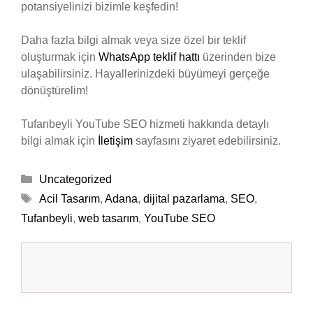
potansiyelinizi bizimle keşfedin!
Daha fazla bilgi almak veya size özel bir teklif
oluşturmak için
WhatsApp teklif hattı
üzerinden bize
ulaşabilirsiniz. Hayallerinizdeki büyümeyi gerçeğe
dönüştürelim!
Tufanbeyli YouTube SEO hizmeti hakkında detaylı
bilgi almak için
İletişim
sayfasını ziyaret edebilirsiniz.
Kategoriler
Uncategorized
Etiketler
Acil Tasarım
,
Adana
,
dijital pazarlama
,
SEO
,
Tufanbeyli
,
web tasarım
,
YouTube SEO