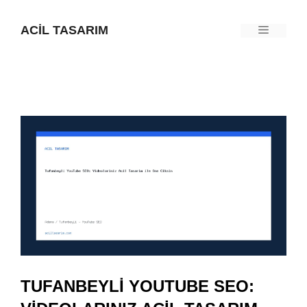
İçeriğe
ACIL TASARIM
Menü
atla
TUFANBEYLI YOUTUBE SEO: