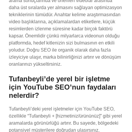
arama sonuçlarında ve önerilen videolar arasında
daha üst sıralarda yer almasını sağlayan optimizasyon
tekniklerinin tümüdür. Anahtar kelime araştırmasından
video başlıklarına, açıklamalardan etiketlere, küçük
resimlerden izlenme süresine kadar birçok faktörü
kapsar. Önemlidir çünkü milyarlarca videonun olduğu
platformda, hedef kitlenizin sizi bulmasının en etkili
yoludur. Doğru SEO ile organik olarak daha fazla
izleyiciye ulaşır, marka bilinirliğinizi artırır ve dönüşüm
oranlarınızı yükseltirsiniz.
Tufanbeyli’de yerel bir işletme
için YouTube SEO’nun faydaları
nelerdir?
Tufanbeyli’deki yerel işletmeler için YouTube SEO,
özellikle “Tufanbeyli + [hizmetiniz/ürününüz]” gibi yerel
aramalarda görünürlüğü artırır. Bu sayede, bölgedeki
potansiyel müşterilere doğrudan ulaşırsınız.