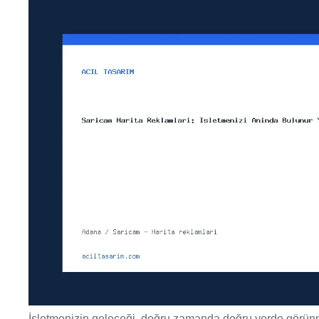
İşletmenizin geleceği, doğru zamanda doğru yerde görünme