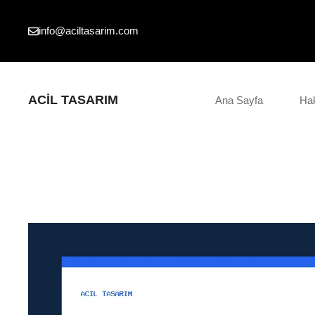
İçeriğe
atla
info@aciltasarim.com
ACIL TASARIM
Ana Sayfa
Ha