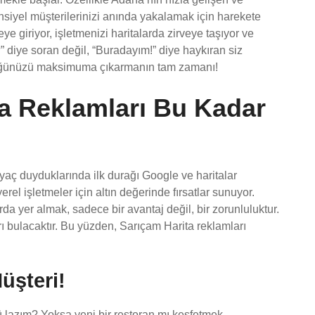
iyel müşterilerinizi anında yakalamak için harekete
e giriyor, işletmenizi haritalarda zirveye taşıyor ve
?” diye soran değil, “Buradayım!” diye haykıran siz
ürlüğünüzü maksimuma çıkarmanın tam zamanı!
a Reklamları Bu Kadar
aç duyduklarında ilk durağı Google ve haritalar
rel işletmeler için altın değerinde fırsatlar sunuyor.
da yer almak, sadece bir avantaj değil, bir zorunluluktur.
rı bulacaktır. Bu yüzden, Sarıçam Harita reklamları
üşteri!
ü lazım? Yoksa yeni bir restoran mı keşfetmek