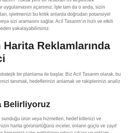
ar uygulamasını açarsınız. İşte tam da o anda, sizin
ları, işletmenizi bu kritik anlarda doğrudan potansiyel
eya sizi aramasını sağlar. Acil Tasarım’ın hızlı ve etkili
eden yakalayabilirsiniz.
m Harita Reklamlarında
ci
stratejik bir planlama ile başlar. Biz Acil Tasarım olarak, bu
tmenizi tanımak, hedeflerinizi anlamak ve rakiplerinizi analiz
a Belirliyoruz
n sunduğu ürün veya hizmetleri, hedef kitlenizi ve
zin harita görünürlüğünü inceler, onların güçlü ve zayıf
n benzersiz satış noktalarını ortaya çıkarır ve reklam