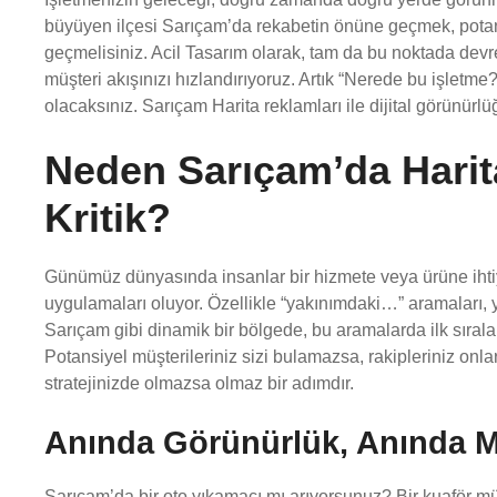
büyüyen ilçesi Sarıçam’da rekabetin önüne geçmek, potans
geçmelisiniz. Acil Tasarım olarak, tam da bu noktada devrey
müşteri akışınızı hızlandırıyoruz. Artık “Nerede bu işletme
olacaksınız. Sarıçam Harita reklamları ile dijital görün
Neden Sarıçam’da Harit
Kritik?
Günümüz dünyasında insanlar bir hizmete veya ürüne ihtiy
uygulamaları oluyor. Özellikle “yakınımdaki…” aramaları, ye
Sarıçam gibi dinamik bir bölgede, bu aramalarda ilk sıralar
Potansiyel müşterileriniz sizi bulamazsa, rakipleriniz onla
stratejinizde olmazsa olmaz bir adımdır.
Anında Görünürlük, Anında M
Sarıçam’da bir oto yıkamacı mı arıyorsunuz? Bir kuaför m