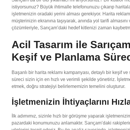
istiyorsunuz? Büyük ihtimalle telefonunuzu çıkarıp harital
işletmenizin oradaki yerini alması gerekiyor. Harita reklam
müşterinizin ekranına taşıyarak, anında yol tarifi almasını v
çözümleriyle, Sarıçam’daki hedef kitlenizi zaman kaybetm
Acil Tasarım ile Sarıça
Keşif ve Planlama Süre
Başarılı bir harita reklamı kampanyası, detaylı bir keşif ve 
süreci sizin için en hızlı ve verimli şekilde yönetiriz. İşle
etmek, doğru stratejiyi belirlememizin temelini oluşturur.
İşletmenizin İhtiyaçlarını Hızl
İlk adımımız, sizinle hızlı bir görüşme yaparak işletmenizi
pazardaki konumunuzu anlamaktır. Sarıçam’daki rakiplerini
yönlerini tespit ederiz. Bu ön analiz sayesinde, işletmenizi