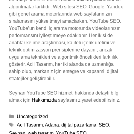
algoritmalar farklıdır. Web sitesi SEO, Google, Yandex
gibi genel arama motorlarında web sayfalarınızın
sıralamasını yükseltmeyi amaçlarken, YouTube SEO,
YouTube’un kendi iç arama motorunda videolarınızın
performansını iyileştirmeye odaklanır. Her ikisi de
anahtar kelime araştırması, kaliteli içerik üretimi ve
teknik optimizasyon prensiplerine dayanır; ancak
uygulama teknikleri ve algoritmik öncelikleri farklılık
gösterir. Acil Tasarım, her iki alanda da uzmanlığa
sahip olup, markanız için entegre ve kapsamlı dijital
stratejiler geliştirebilir.
Seyhan YouTube SEO hizmeti hakkında detaylı bilgi
almak için
Hakkımızda
sayfasını ziyaret edebilirsiniz.
Kategoriler
Uncategorized
Etiketler
Acil Tasarım
,
Adana
,
dijital pazarlama
,
SEO
,
Seyhan
,
web tasarım
,
YouTube SEO