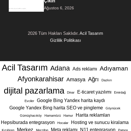
Çıkın
Ağustos 6, 2026
2026 Tüm Hakları Saklıdır.
Acil Tasarım
Gizlilik Politikası
Acil Tasarım
Adana
Adıyaman
Ads reklamı
Afyonkarahisar
Ağrı
Amasya
Dazkırı
dijital pazarlama
E-ticaret yazılımı
Dinar
Emirdağ
Google Bing Yandex harita kaydı
Evciler
Google Yandex Bing harita SEO ve pingleme
Göynücek
Harita reklamları
Gümüşhacıköy
Hamamözü
Hamur
Hepsiburada entegrasyon
Hosting ve sunucu kiralama
Hocalar
Merkez
Meta reklamı
N11 entegrasyon
Kızılören
Merzifon
Patnos