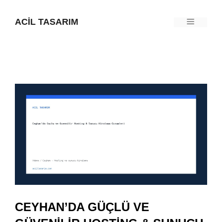
İçeriğe
ACIL TASARIM
Menü
atla
CEYHAN’DA GÜÇLÜ VE