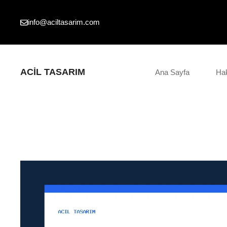
İçeriğe
atla
info@aciltasarim.com
ACIL TASARIM
Ana Sayfa
Ha