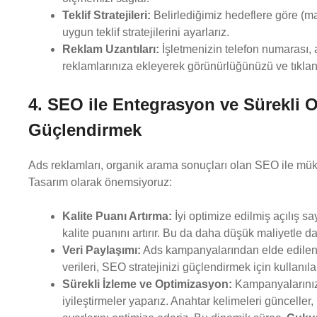
Teklif Stratejileri:
Belirlediğimiz hedeflere göre 
uygun teklif stratejilerini ayarlarız.
Reklam Uzantıları:
İşletmenizin telefon numarası, ad
reklamlarınıza ekleyerek görünürlüğünüzü ve tıklanma
4. SEO ile Entegrasyon ve Sürekli Op
Güçlendirmek
Ads reklamları, organik arama sonuçları olan SEO ile mük
Tasarım olarak önemsiyoruz:
Kalite Puanı Artırma:
İyi optimize edilmiş açılış s
kalite puanını artırır. Bu da daha düşük maliyetle 
Veri Paylaşımı:
Ads kampanyalarından elde edilen a
verileri, SEO stratejinizi güçlendirmek için kullanılab
Sürekli İzleme ve Optimizasyon:
Kampanyalarınızı 
iyileştirmeler yaparız. Anahtar kelimeleri günceller,