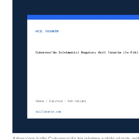
Adana’nın kalbi Çukurova’da bir işletme sahibi olarak, po