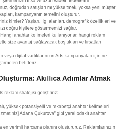
k işletmenizin kısa ve uzun vadeli hedeflerini
rsunuz, doğrudan satışları mı yükseltmek, yoksa yeni müşteri
vapları, kampanyanın temelini oluşturur.
iz kimler? Yaşları, ilgi alanları, demografik özellikleri ve
nızı doğru kişilere göstermemizi sağlar.
 Hangi anahtar kelimeleri kullanıyorlar, hangi reklam
bette size avantaj sağlayacak boşlukları ve fırsatları
 veya dijital varlıklarınızın Ads kampanyaları için ne
irmeleri belirleriz.
Oluşturma: Akıllıca Adımlar Atmak
reklam stratejisi geliştiririz:
lı, yüksek potansiyelli ve rekabetçi anahtar kelimeleri
[hizmetiniz] Adana Çukurova” gibi yerel odaklı anahtar
a en verimli harcama planını oluştururuz. Reklamlarınızın