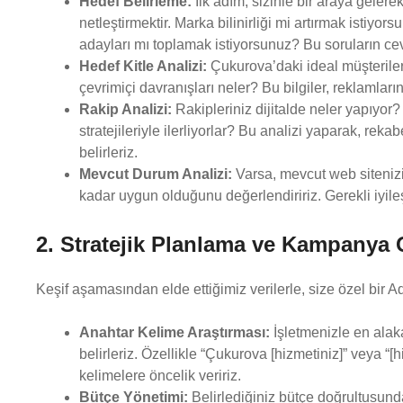
Hedef Belirleme:
İlk adım, sizinle bir araya gelere
netleştirmektir. Marka bilinirliği mi artırmak istiyo
adayları mı toplamak istiyorsunuz? Bu soruların ce
Hedef Kitle Analizi:
Çukurova’daki ideal müşterilerin
çevrimiçi davranışları neler? Bu bilgiler, reklamları
Rakip Analizi:
Rakipleriniz dijitalde neler yapıyor?
stratejileriyle ilerliyorlar? Bu analizi yaparak, reka
belirleriz.
Mevcut Durum Analizi:
Varsa, mevcut web sitenizin
kadar uygun olduğunu değerlendiririz. Gerekli iyileşt
2. Stratejik Planlama ve Kampanya 
Keşif aşamasından elde ettiğimiz verilerle, size özel bir Ads 
Anahtar Kelime Araştırması:
İşletmenizle en alaka
belirleriz. Özellikle “Çukurova [hizmetiniz]” veya “
kelimelere öncelik veririz.
Bütçe Yönetimi:
Belirlediğiniz bütçe doğrultusund