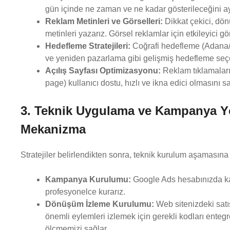
gün içinde ne zaman ve ne kadar gösterileceğini ay
Reklam Metinleri ve Görselleri:
Dikkat çekici, dön
metinleri yazarız. Görsel reklamlar için etkileyici 
Hedefleme Stratejileri:
Coğrafi hedefleme (Adana/Ç
ve yeniden pazarlama gibi gelişmiş hedefleme seçene
Açılış Sayfası Optimizasyonu:
Reklam tıklamaların
page) kullanıcı dostu, hızlı ve ikna edici olmasını 
3. Teknik Uygulama ve Kampanya Y
Mekanizma
Stratejiler belirlendikten sonra, teknik kurulum aşamasına
Kampanya Kurulumu:
Google Ads hesabınızda kam
profesyonelce kurarız.
Dönüşüm İzleme Kurulumu:
Web sitenizdeki satış
önemli eylemleri izlemek için gerekli kodları ente
ölçmemizi sağlar.