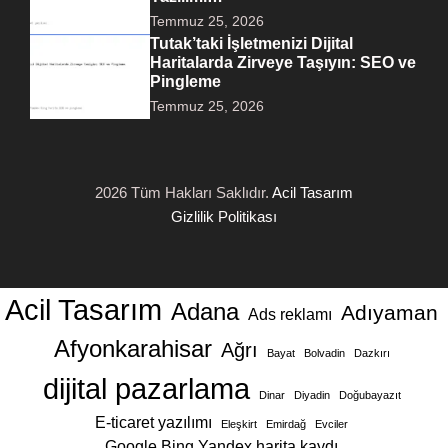
Temmuz 25, 2026
Tutak’taki İşletmenizi Dijital
Haritalarda Zirveye Taşıyın: SEO ve
Pingleme
Temmuz 25, 2026
2026 Tüm Hakları Saklıdır.
Acil Tasarım
Gizlilik Politikası
Acil Tasarım
Adana
Adıyaman
Ads reklamı
Afyonkarahisar
Ağrı
Bayat
Bolvadin
Dazkırı
dijital pazarlama
Dinar
Diyadin
Doğubayazıt
E-ticaret yazılımı
Eleşkirt
Emirdağ
Evciler
Google Bing Yandex harita kaydı