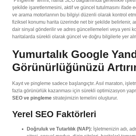
“Pingleme” terimi, harita SEO bağlamında genellikle işle
şekilde işaretlenmesini, aktif ve güncel tutulmasını ifade 
ve arama motorlarının bu bilgiyi düzenli olarak kontrol et
fiziksel konumu harita üzerinde net bir şekilde belirlenir, 
dair sinyal gönderilir ve adres güncellemeleri veya yeni k
haritalarda sürekli olarak güncel ve doğru bilgilerle yer al
Yumurtalık Google Yand
Görünürlüğünüzü Artırı
Kayıt ve pingleme sadece başlangıçtır. Asıl maraton, işlet
fazla görünürlük kazanması için sürekli optimizasyon yap
SEO ve pingleme
stratejimizin temelini oluşturur.
Yerel SEO Faktörleri
Doğruluk ve Tutarlılık (NAP):
İşletmenizin adı, ad