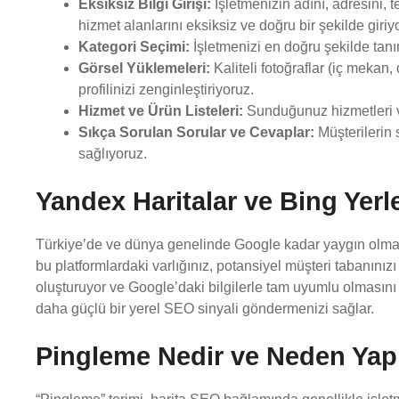
Eksiksiz Bilgi Girişi:
İşletmenizin adını, adresini, t
hizmet alanlarını eksiksiz ve doğru bir şekilde giriy
Kategori Seçimi:
İşletmenizi en doğru şekilde tanıml
Görsel Yüklemeleri:
Kaliteli fotoğraflar (iç mekan,
profilinizi zenginleştiriyoruz.
Hizmet ve Ürün Listeleri:
Sunduğunuz hizmetleri ve 
Sıkça Sorulan Sorular ve Cevaplar:
Müşterilerin 
sağlıyoruz.
Yandex Haritalar ve Bing Yerle
Türkiye’de ve dünya genelinde Google kadar yaygın olmas
bu platformlardaki varlığınız, potansiyel müşteri tabanınızı 
oluşturuyor ve Google’daki bilgilerle tam uyumlu olmasını s
daha güçlü bir yerel SEO sinyali göndermenizi sağlar.
Pingleme Nedir ve Neden Yapı