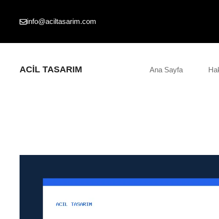
İçeriğe
atla
info@aciltasarim.com
ACIL TASARIM
Ana Sayfa
Ha