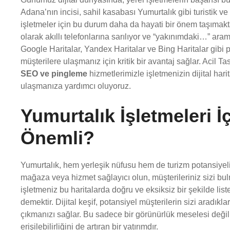
Adana’nın incisi, sahil kasabası Yumurtalık gibi turistik v
işletmeler için bu durum daha da hayati bir önem taşımaktad
olarak akıllı telefonlarına sarılıyor ve “yakınımdaki…” aram
Google Haritalar, Yandex Haritalar ve Bing Haritalar gibi 
müşterilere ulaşmanız için kritik bir avantaj sağlar. Acil T
SEO ve pingleme
hizmetlerimizle işletmenizin dijital hari
ulaşmanıza yardımcı oluyoruz.
Yumurtalık İşletmeleri İç
Önemli?
Yumurtalık, hem yerleşik nüfusu hem de turizm potansiyeli il
mağaza veya hizmet sağlayıcı olun, müşterileriniz sizi bulm
işletmeniz bu haritalarda doğru ve eksiksiz bir şekilde list
demektir. Dijital keşif, potansiyel müşterilerin sizi aradıkl
çıkmanızı sağlar. Bu sadece bir görünürlük meselesi değil,
erişilebilirliğini de artıran bir yatırımdır.