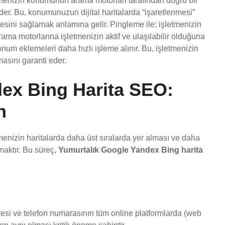
tmenizin konumunun arama motorları tarafından doğru bir
eder. Bu, konumunuzun dijital haritalarda “işaretlenmesi”
mesini sağlamak anlamına gelir. Pingleme ile; işletmenizin
arama motorlarına işletmenizin aktif ve ulaşılabilir olduğuna
onum eklemeleri daha hızlı işleme alınır. Bu, işletmenizin
masını garanti eder.
ex Bing Harita SEO:
n
menizin haritalarda daha üst sıralarda yer alması ve daha
maktır. Bu süreç,
Yumurtalık Google Yandex Bing harita
resi ve telefon numarasının tüm online platformlarda (web