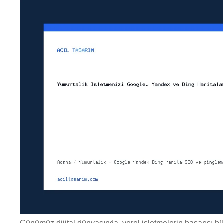
Günümüz dijital dünyasında, yerel işletmelerin başarısı bü