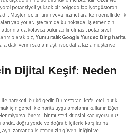
e yerel potansiyeli yüksek bir bölgede faaliyet gösteren
ır. Müşteriler, bir ürün veya hizmet ararken genellikle ilk
aları yapıyorlar. İşte tam da bu noktada, işletmenizin
platformlarda kolayca bulunabilir olması, potansiyel
asarım olarak biz,
Yumurtalık Google Yandex Bing harita
talardaki yerini sağlamlaştırıyor, daha fazla müşteriye
in Dijital Keşif: Neden
e hareketli bir bölgedir. Bir restoran, kafe, otel, butik
ak için genellikle harita uygulamalarını kullanır. Eğer
elenmiyorsa, önemli bir müşteri kitlesini kaçırıyorsunuz
arı anda, doğru yerde ve doğru bilgilerle karşılarına
 aynı zamanda işletmenizin güvenilirliğini ve