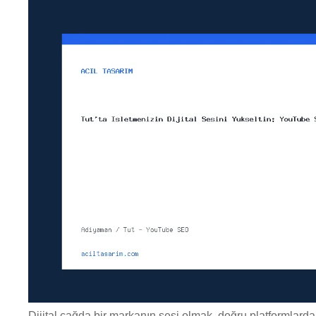
Dijital çağda bir markanın sesi olmak, doğru platformlard