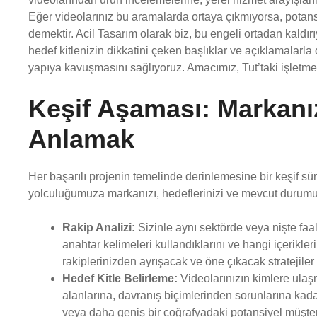
Eğer videolarınız bu aramalarda ortaya çıkmıyorsa, potans
demektir. Acil Tasarım olarak biz, bu engeli ortadan kaldırı
hedef kitlenizin dikkatini çeken başlıklar ve açıklamalarl
yapıya kavuşmasını sağlıyoruz. Amacımız, Tut’taki işletmel
Keşif Aşaması: Markanız
Anlamak
Her başarılı projenin temelinde derinlemesine bir keşif s
yolculuğumuza markanızı, hedeflerinizi ve mevcut durum
Rakip Analizi:
Sizinle aynı sektörde veya nişte faal
anahtar kelimeleri kullandıklarını ve hangi içerikle
rakiplerinizden ayrışacak ve öne çıkacak stratejiler g
Hedef Kitle Belirleme:
Videolarınızın kimlere ulaş
alanlarına, davranış biçimlerinden sorunlarına kadar
veya daha geniş bir coğrafyadaki potansiyel müşteril