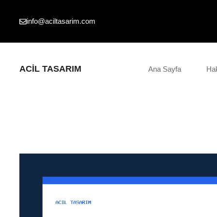
İçeriğe
atla
info@aciltasarim.com
ACIL TASARIM
Ana Sayfa
Ha