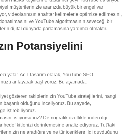
iyel müşterilerinizle aranızda büyük bir engel var
yor, videolarınızın anahtar kelimelerle optimize edilmesini,
a donatılmasını ve YouTube algoritmasının seveceği bir
erin dijital dünyada parlamasına yardımcı olmaktır.
ın Potansiyelini
üreci yatar. Acil Tasarım olarak, YouTube SEO
unuzu anlayarak başlıyoruz. Bu aşamada:
iyet gösteren rakiplerinizin YouTube stratejilerini, hangi
rin başarılı olduğunu inceliyoruz. Bu sayede,
eliştirebiliyoruz.
masını istiyorsunuz? Demografik özelliklerinden ilgi
 hedef kitlenizi derinlemesine analiz ediyoruz. Tut’taki
erinizin ne aradığını ve ne tür içeriklere ilgi duyduğunu