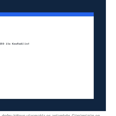
a, doğru kitleye ulaşmakla eş anlamlıdır. Günümüzün en