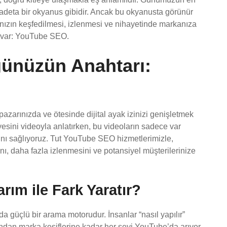
 adeta bir okyanus gibidir. Ancak bu okyanusta görünür
ızın keşfedilmesi, izlenmesi ve nihayetinde markanıza
z var: YouTube SEO.
üğünüzün Anahtarı:
 pazarınızda ve ötesinde dijital ayak izinizi genişletmek
esini videoyla anlatırken, bu videoların sadece var
nı sağlıyoruz. Tut YouTube SEO hizmetlerimizle,
nı, daha fazla izlenmesini ve potansiyel müşterilerinize
ım ile Fark Yaratır?
 güçlü bir arama motorudur. İnsanlar “nasıl yapılır”
ından marka keşiflerine kadar her şeyi YouTube’da arıyor.