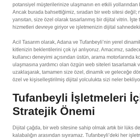
potansiyel müşterilerinize ulaşmanın en etkili yollarından bi
Ancak burada bahsettiğimiz, sıradan bir web sitesi değil; 
yansıtan, size özel olarak tasarlanmış bir dijital vitrin. İş
hizmetleri devreye giriyor ve işletmenizin dijital sahnedeki
Acil Tasarım olarak, Adana ve Tufanbeyli’nin yerel dinamikl
kitlenizin beklentilerini çok iyi anlıyoruz. Amacımız, sad
kullanıcı deneyimi açısından üstün, arama motorlarında k
ulaşmasına yardımcı olan özgün web siteleri tasarlamak ve g
uzaklaşarak, tamamen size özel, dinamik ve geleceğe dönü
özel ve kişiselleştirilmiş dijital yolculukta sizi neler bekliy
Tufanbeyli İşletmeleri 
Stratejik Önemi
Dijital çağda, bir web sitesine sahip olmak artık bir lüks de
kalabalığın arasından sıyıramaz. Tufanbeyli’deki her işlet