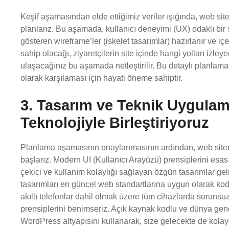
Keşif aşamasından elde ettiğimiz veriler ışığında, web siten
planlarız. Bu aşamada, kullanıcı deneyimi (UX) odaklı bir s
gösteren wireframe’ler (iskelet tasarımlar) hazırlanır ve içer
sahip olacağı, ziyaretçilerin site içinde hangi yolları izle
ulaşacağınız bu aşamada netleştirilir. Bu detaylı planlama,
olarak karşılaması için hayati öneme sahiptir.
3. Tasarım ve Teknik Uygulama:
Teknolojiyle Birleştiriyoruz
Planlama aşamasının onaylanmasının ardından, web siteniz
başlarız. Modern UI (Kullanıcı Arayüzü) prensiplerini esas 
çekici ve kullanım kolaylığı sağlayan özgün tasarımlar gel
tasarımları en güncel web standartlarına uygun olarak kodl
akıllı telefonlar dahil olmak üzere tüm cihazlarda sorunsu
prensiplerini benimseriz. Açık kaynak kodlu ve dünya gene
WordPress altyapısını kullanarak, size gelecekte de kolay