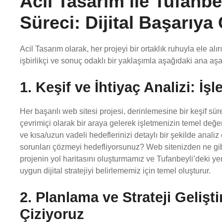
Acil Tasarım ile Tufanb
Süreci: Dijital Başarıya
Acil Tasarım olarak, her projeyi bir ortaklık ruhuyla ele alır
işbirlikçi ve sonuç odaklı bir yaklaşımla aşağıdaki ana a
1. Keşif ve İhtiyaç Analizi: İş
Her başarılı web sitesi projesi, derinlemesine bir keşif sü
çevrimiçi olarak bir araya gelerek işletmenizin temel değerl
ve kısa/uzun vadeli hedeflerinizi detaylı bir şekilde analiz
sorunları çözmeyi hedefliyorsunuz? Web sitenizden ne gib
projenin yol haritasını oluşturmamız ve Tufanbeyli’deki y
uygun dijital stratejiyi belirlememiz için temel oluşturur.
2. Planlama ve Strateji Geliştir
Çiziyoruz