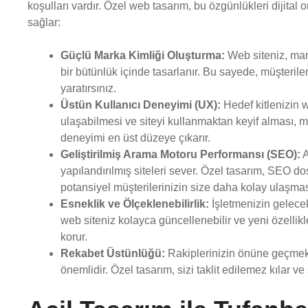
koşulları vardır. Özel web tasarım, bu özgünlükleri dijital
sağlar:
Güçlü Marka Kimliği Oluşturma:
Web siteniz, marka
bir bütünlük içinde tasarlanır. Bu sayede, müşteriler
yaratırsınız.
Üstün Kullanıcı Deneyimi (UX):
Hedef kitlenizin w
ulaşabilmesi ve siteyi kullanmaktan keyif alması, mar
deneyimi en üst düzeye çıkarır.
Geliştirilmiş Arama Motoru Performansı (SEO):
A
yapılandırılmış siteleri sever. Özel tasarım, SEO do
potansiyel müşterilerinizin size daha kolay ulaşmas
Esneklik ve Ölçeklenebilirlik:
İşletmenizin gelece
web siteniz kolayca güncellenebilir ve yeni özellikl
korur.
Rekabet Üstünlüğü:
Rakiplerinizin önüne geçmek i
önemlidir. Özel tasarım, sizi taklit edilemez kılar 