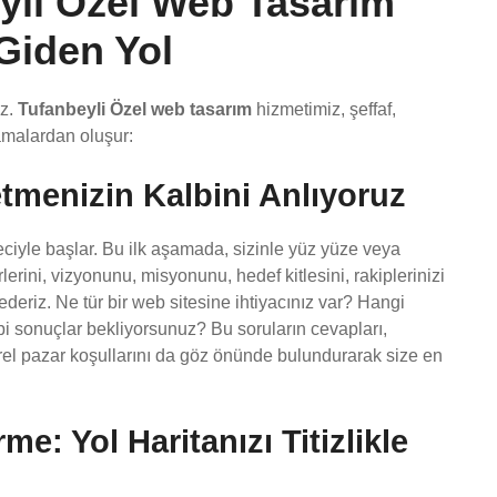
eyli Özel Web Tasarım
 Giden Yol
ız.
Tufanbeyli Özel web tasarım
hizmetimiz, şeffaf,
şamalardan oluşur:
letmenizin Kalbini Anlıyoruz
reciyle başlar. Bu ilk aşamada, sizinle yüz yüze veya
erini, vizyonunu, misyonunu, hedef kitlesini, rakiplerinizi
 ederiz. Ne tür bir web sitesine ihtiyacınız var? Hangi
i sonuçlar bekliyorsunuz? Bu soruların cevapları,
erel pazar koşullarını da göz önünde bulundurarak size en
me: Yol Haritanızı Titizlikle