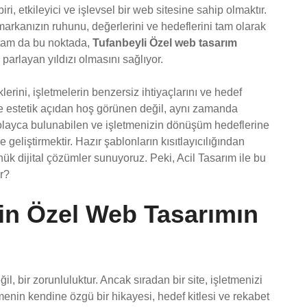
ri, etkileyici ve işlevsel bir web sitesine sahip olmaktır.
markanızın ruhunu, değerlerini ve hedeflerini tam olarak
te tam da bu noktada,
Tufanbeyli Özel web tasarım
 parlayan yıldızı olmasını sağlıyor.
erini, işletmelerin benzersiz ihtiyaçlarını ve hedef
ece estetik açıdan hoş görünen değil, aynı zamanda
olayca bulunabilen ve işletmenizin dönüşüm hedeflerine
eliştirmektir. Hazır şablonların kısıtlayıcılığından
k dijital çözümler sunuyoruz. Peki, Acil Tasarım ile bu
or?
İçin Özel Web Tasarımın
ğil, bir zorunluluktur. Ancak sıradan bir site, işletmenizi
menin kendine özgü bir hikayesi, hedef kitlesi ve rekabet