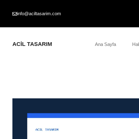
İçeriğe
atla
info@aciltasarim.com
ACIL TASARIM
Ana Sayfa
Ha