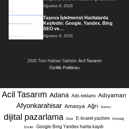
Ağustos 8, 2026
Taşova İşletmenizi Haritalarda
Keşfedin: Google, Yandex, Bing
SEO ve…
Ağustos 8, 2026
2026 Tüm Hakları Saklıdır.
Acil Tasarım
Gizlilik Politikası
Acil Tasarım
Adana
Adıyaman
Ads reklamı
Afyonkarahisar
Ağrı
Amasya
Dazkırı
dijital pazarlama
E-ticaret yazılımı
Dinar
Emirdağ
Google Bing Yandex harita kaydı
Evciler