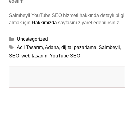
edelim!
Saimbeyli YouTube SEO hizmeti hakkında detaylı bilgi
almak için
Hakkımızda
sayfasını ziyaret edebilirsiniz.
Kategoriler
Uncategorized
Etiketler
Acil Tasarım
,
Adana
,
dijital pazarlama
,
Saimbeyli
,
SEO
,
web tasarım
,
YouTube SEO