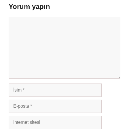
Yorum yapın
Yorum
İsim
E-
posta
İnternet
sitesi