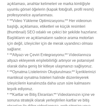
açıklaması, anahtar kelimeleri ve marka kimliğiyle
uyumlu görsel öğelerin (kapak fotoğrafı, profil resmi)
profesyonelce ayarlanması.
* **Video Yükleme Optimizasyonu:** Her videonun
başlığı, açıklaması, etiketleri ve küçük resimleri
(thumbnail) SEO odaklı ve çekici bir şekilde hazırlanır.
Başlıkların ve açıklamaların sadece arama motorları
için değil, izleyiciler için de merak uyandırıcı olması
sağlanır.
* **Altyazı ve Çeviri Entegrasyonu:** Videolarınıza
altyazı ekleyerek erişilebilirliği artırıyor ve potansiyel
olarak daha geniş bir kitleye ulaşmanızı sağlıyoruz.
* **Oynatma Listelerinin Oluşturulması:** İçeriklerinizi
mantıksal oynatma listeleri halinde düzenleyerek
izleyicilerin kanalınızda daha uzun süre kalmasını
teşvik ediyoruz.
* **Kartlar ve Bitiş Ekranları:** Videolarınızın içine ve
sonuna stratejik olarak yerleştirilen kartlar ve bitiş
ekranları ile diğer videolarınıza, web sitenize veya