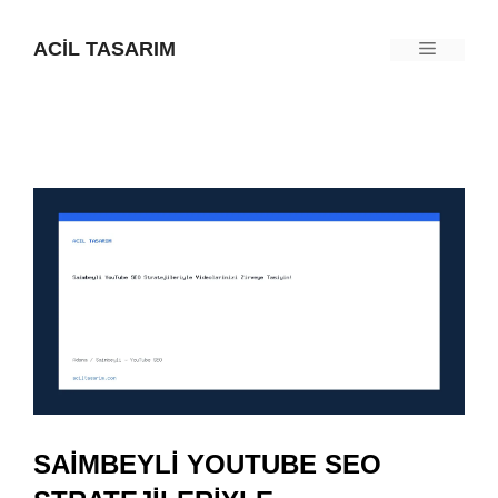
İçeriğe
ACIL TASARIM
Menü
atla
SAIMBEYLI YOUTUBE SEO