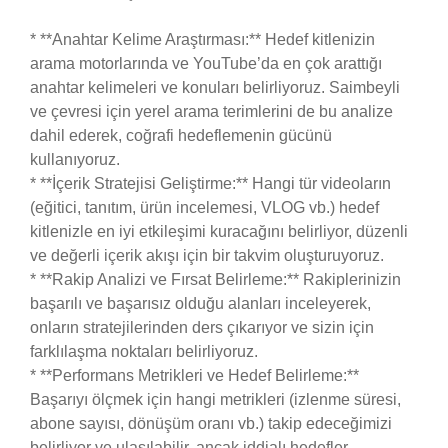
* **Anahtar Kelime Araştırması:** Hedef kitlenizin
arama motorlarında ve YouTube’da en çok arattığı
anahtar kelimeleri ve konuları belirliyoruz. Saimbeyli
ve çevresi için yerel arama terimlerini de bu analize
dahil ederek, coğrafi hedeflemenin gücünü
kullanıyoruz.
* **İçerik Stratejisi Geliştirme:** Hangi tür videoların
(eğitici, tanıtım, ürün incelemesi, VLOG vb.) hedef
kitlenizle en iyi etkileşimi kuracağını belirliyor, düzenli
ve değerli içerik akışı için bir takvim oluşturuyoruz.
* **Rakip Analizi ve Fırsat Belirleme:** Rakiplerinizin
başarılı ve başarısız olduğu alanları inceleyerek,
onların stratejilerinden ders çıkarıyor ve sizin için
farklılaşma noktaları belirliyoruz.
* **Performans Metrikleri ve Hedef Belirleme:**
Başarıyı ölçmek için hangi metrikleri (izlenme süresi,
abone sayısı, dönüşüm oranı vb.) takip edeceğimizi
belirliyor ve ulaşılabilir, ancak iddialı hedefler