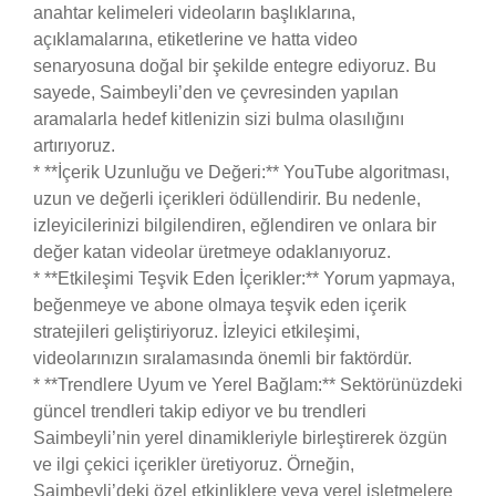
anahtar kelimeleri videoların başlıklarına,
açıklamalarına, etiketlerine ve hatta video
senaryosuna doğal bir şekilde entegre ediyoruz. Bu
sayede, Saimbeyli’den ve çevresinden yapılan
aramalarla hedef kitlenizin sizi bulma olasılığını
artırıyoruz.
* **İçerik Uzunluğu ve Değeri:** YouTube algoritması,
uzun ve değerli içerikleri ödüllendirir. Bu nedenle,
izleyicilerinizi bilgilendiren, eğlendiren ve onlara bir
değer katan videolar üretmeye odaklanıyoruz.
* **Etkileşimi Teşvik Eden İçerikler:** Yorum yapmaya,
beğenmeye ve abone olmaya teşvik eden içerik
stratejileri geliştiriyoruz. İzleyici etkileşimi,
videolarınızın sıralamasında önemli bir faktördür.
* **Trendlere Uyum ve Yerel Bağlam:** Sektörünüzdeki
güncel trendleri takip ediyor ve bu trendleri
Saimbeyli’nin yerel dinamikleriyle birleştirerek özgün
ve ilgi çekici içerikler üretiyoruz. Örneğin,
Saimbeyli’deki özel etkinliklere veya yerel işletmelere