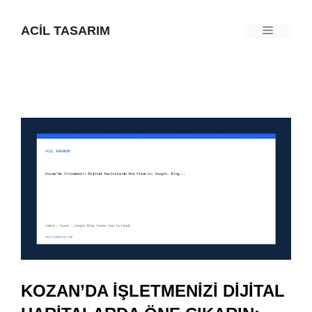
İçeriğe
ACIL TASARIM
Menü
atla
KOZAN’DA İŞLETMENIZI DIJITAL