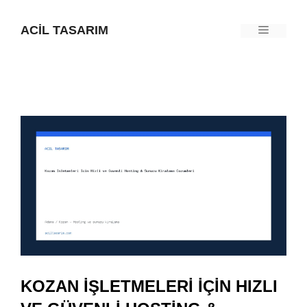
İçeriğe
ACIL TASARIM
Menü
atla
KOZAN İŞLETMELERI İÇIN HIZLI