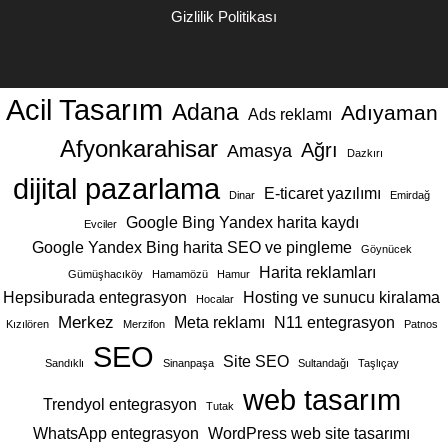
Gizlilik Politikası
Acil Tasarım
Adana
Adıyaman
Ads reklamı
Afyonkarahisar
Ağrı
Amasya
Dazkırı
dijital pazarlama
E-ticaret yazılımı
Dinar
Emirdağ
Google Bing Yandex harita kaydı
Evciler
Google Yandex Bing harita SEO ve pingleme
Göynücek
Harita reklamları
Gümüşhacıköy
Hamamözü
Hamur
Hepsiburada entegrasyon
Hosting ve sunucu kiralama
Hocalar
Merkez
Meta reklamı
N11 entegrasyon
Kızılören
Merzifon
Patnos
SEO
Site SEO
Sandıklı
Sinanpaşa
Sultandağı
Taşlıçay
web tasarım
Trendyol entegrasyon
Tutak
WhatsApp entegrasyon
WordPress web site tasarımı