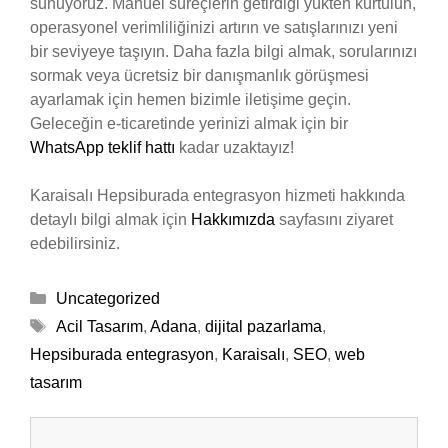
sunuyoruz. Manuel süreçlerin getirdiği yükten kurtulun,
operasyonel verimliliğinizi artırın ve satışlarınızı yeni
bir seviyeye taşıyın. Daha fazla bilgi almak, sorularınızı
sormak veya ücretsiz bir danışmanlık görüşmesi
ayarlamak için hemen bizimle iletişime geçin.
Geleceğin e-ticaretinde yerinizi almak için bir
WhatsApp teklif hattı
kadar uzaktayız!
Karaisalı Hepsiburada entegrasyon hizmeti hakkında
detaylı bilgi almak için
Hakkımızda
sayfasını ziyaret
edebilirsiniz.
Kategoriler
Uncategorized
Etiketler
Acil Tasarım
,
Adana
,
dijital pazarlama
,
Hepsiburada entegrasyon
,
Karaisalı
,
SEO
,
web
tasarım