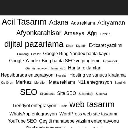
Acil Tasarım
Adana
Adıyaman
Ads reklamı
Afyonkarahisar
Amasya
Ağrı
Dazkırı
dijital pazarlama
E-ticaret yazılımı
Dinar
Diyadin
Google Bing Yandex harita kaydı
Emirdağ
Evciler
Google Yandex Bing harita SEO ve pingleme
Göynücek
Harita reklamları
Gümüşhacıköy
Hamamözü
Hepsiburada entegrasyon
Hosting ve sunucu kiralama
Hocalar
Merkez
Meta reklamı
N11 entegrasyon
Kızılören
Merzifon
Sandıklı
SEO
Site SEO
Sinanpaşa
Sultandağı
Suluova
web tasarım
Trendyol entegrasyon
Tutak
WhatsApp entegrasyon
WordPress web site tasarımı
YouTube SEO
Çeşitli muhasebe yazılım entegrasyonu