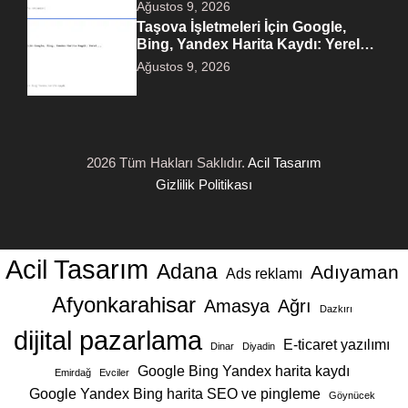
Ağustos 9, 2026
Taşova İşletmeleri İçin Google,
Bing, Yandex Harita Kaydı: Yerel…
Ağustos 9, 2026
2026 Tüm Hakları Saklıdır.
Acil Tasarım
Gizlilik Politikası
Acil Tasarım
Adana
Adıyaman
Ads reklamı
Afyonkarahisar
Amasya
Ağrı
Dazkırı
dijital pazarlama
E-ticaret yazılımı
Dinar
Diyadin
Google Bing Yandex harita kaydı
Emirdağ
Evciler
Google Yandex Bing harita SEO ve pingleme
Göynücek