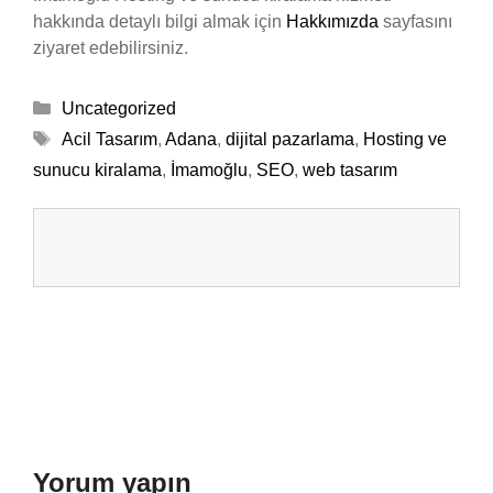
hakkında detaylı bilgi almak için
Hakkımızda
sayfasını
ziyaret edebilirsiniz.
Kategoriler
Uncategorized
Etiketler
Acil Tasarım
,
Adana
,
dijital pazarlama
,
Hosting ve
sunucu kiralama
,
İmamoğlu
,
SEO
,
web tasarım
Yorum yapın