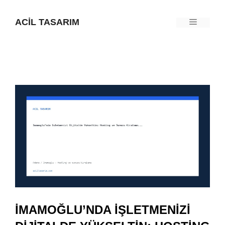
İçeriğe
ACIL TASARIM
Menü
atla
İMAMOĞLU’NDA İŞLETMENIZI