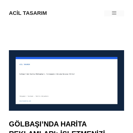
İçeriğe
ACIL TASARIM
Menü
atla
GÖLBAŞI’NDA HARITA