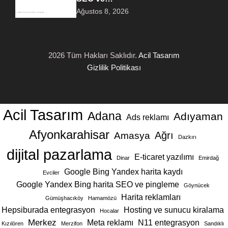
Ağustos 8, 2026
2026 Tüm Hakları Saklıdır.
Acil Tasarım
Gizlilik Politikası
Acil Tasarım
Adana
Adıyaman
Ads reklamı
Afyonkarahisar
Ağrı
Amasya
Dazkırı
dijital pazarlama
E-ticaret yazılımı
Dinar
Emirdağ
Google Bing Yandex harita kaydı
Evciler
Google Yandex Bing harita SEO ve pingleme
Göynücek
Harita reklamları
Gümüşhacıköy
Hamamözü
Hepsiburada entegrasyon
Hosting ve sunucu kiralama
Hocalar
Merkez
Meta reklamı
N11 entegrasyon
Kızılören
Merzifon
Sandıklı