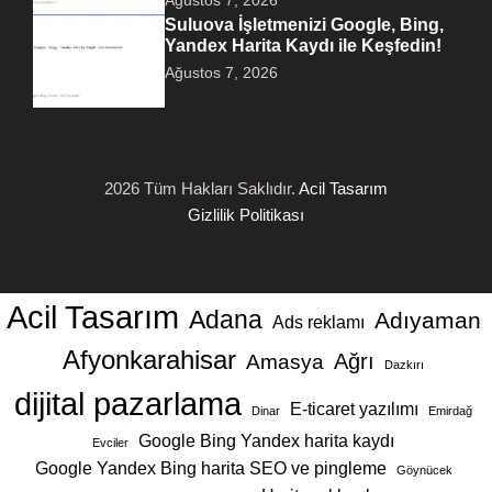
Ağustos 7, 2026
Suluova İşletmenizi Google, Bing,
Yandex Harita Kaydı ile Keşfedin!
Ağustos 7, 2026
2026 Tüm Hakları Saklıdır.
Acil Tasarım
Gizlilik Politikası
Acil Tasarım
Adana
Adıyaman
Ads reklamı
Afyonkarahisar
Ağrı
Amasya
Dazkırı
dijital pazarlama
E-ticaret yazılımı
Dinar
Emirdağ
Google Bing Yandex harita kaydı
Evciler
Google Yandex Bing harita SEO ve pingleme
Göynücek