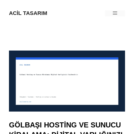
İçeriğe
ACIL TASARIM
Menü
atla
GÖLBAŞI HOSTING VE SUNUCU