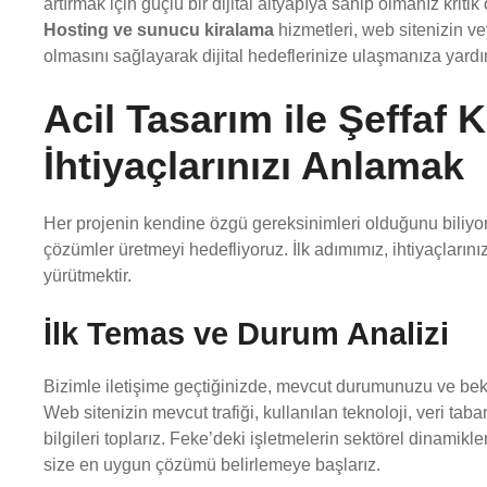
artırmak için güçlü bir dijital altyapıya sahip olmanız kri
Hosting ve sunucu kiralama
hizmetleri, web sitenizin ve
olmasını sağlayarak dijital hedeflerinize ulaşmanıza yardı
Acil Tasarım ile Şeffaf K
İhtiyaçlarınızı Anlamak
Her projenin kendine özgü gereksinimleri olduğunu biliyor
çözümler üretmeyi hedefliyoruz. İlk adımımız, ihtiyaçlarınız
yürütmektir.
İlk Temas ve Durum Analizi
Bizimle iletişime geçtiğinizde, mevcut durumunuzu ve bekle
Web sitenizin mevcut trafiği, kullanılan teknoloji, veri tab
bilgileri toplarız. Feke’deki işletmelerin sektörel dinamik
size en uygun çözümü belirlemeye başlarız.