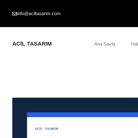
İçeriğe
atla
info@aciltasarim.com
ACIL TASARIM
Ana Sayfa
Ha