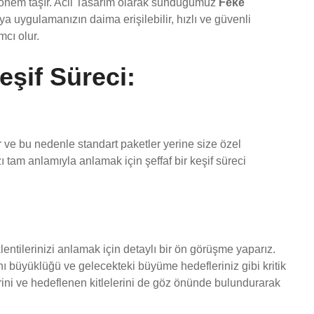
tik önem taşır. Acil Tasarım olarak sunduğumuz
Feke
ya uygulamanızın daima erişilebilir, hızlı ve güvenli
mcı olur.
eşif Süreci:
 ve bu nedenle standart paketler yerine size özel
ı tam anlamıyla anlamak için şeffaf bir keşif süreci
ntilerinizi anlamak için detaylı bir ön görüşme yaparız.
anı büyüklüğü ve gelecekteki büyüme hedefleriniz gibi kritik
lerini ve hedeflenen kitlelerini de göz önünde bulundurarak