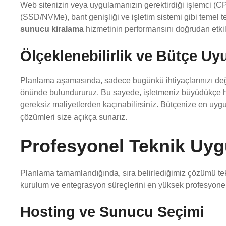
Web sitenizin veya uygulamanızın gerektirdiği işlemci (C
(SSD/NVMe), bant genişliği ve işletim sistemi gibi temel tekn
sunucu kiralama
hizmetinin performansını doğrudan etkil
Ölçeklenebilirlik ve Bütçe U
Planlama aşamasında, sadece bugünkü ihtiyaçlarınızı deği
önünde bulundururuz. Bu sayede, işletmeniz büyüdükçe hos
gereksiz maliyetlerden kaçınabilirsiniz. Bütçenize en u
çözümleri size açıkça sunarız.
Profesyonel Teknik Uy
Planlama tamamlandığında, sıra belirlediğimiz çözümü tekn
kurulum ve entegrasyon süreçlerini en yüksek profesyonellik
Hosting ve Sunucu Seçimi