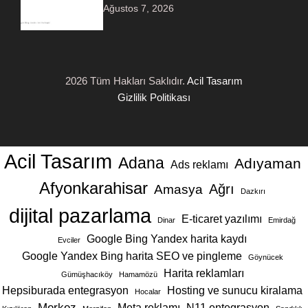
Ağustos 7, 2026
2026 Tüm Hakları Saklıdır.
Acil Tasarım
Gizlilik Politikası
Acil Tasarım
Adana
Adıyaman
Ads reklamı
Afyonkarahisar
Ağrı
Amasya
Dazkırı
dijital pazarlama
E-ticaret yazılımı
Dinar
Emirdağ
Google Bing Yandex harita kaydı
Evciler
Google Yandex Bing harita SEO ve pingleme
Göynücek
Harita reklamları
Gümüşhacıköy
Hamamözü
Hepsiburada entegrasyon
Hosting ve sunucu kiralama
Hocalar
Merkez
Meta reklamı
N11 entegrasyon