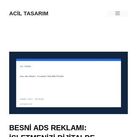
İçeriğe
ACIL TASARIM
Menü
atla
BESNI ADS REKLAMI: