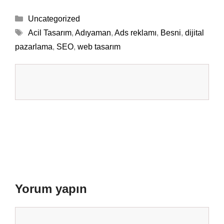
Kategoriler
Uncategorized
Etiketler
Acil Tasarım
,
Adıyaman
,
Ads reklamı
,
Besni
,
dijital
pazarlama
,
SEO
,
web tasarım
Yorum yapın
Yorum