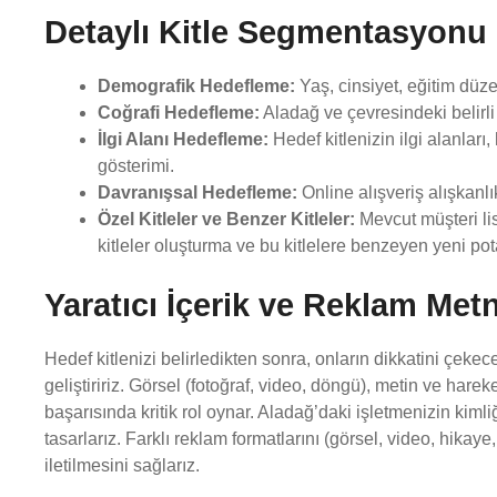
Detaylı Kitle Segmentasyonu
Demografik Hedefleme:
Yaş, cinsiyet, eğitim düze
Coğrafi Hedefleme:
Aladağ ve çevresindeki belirl
İlgi Alanı Hedefleme:
Hedef kitlenizin ilgi alanları,
gösterimi.
Davranışsal Hedefleme:
Online alışveriş alışkanlı
Özel Kitleler ve Benzer Kitleler:
Mevcut müşteri lis
kitleler oluşturma ve bu kitlelere benzeyen yeni po
Yaratıcı İçerik ve Reklam Metni
Hedef kitlenizi belirledikten sonra, onların dikkatini çekec
geliştiririz. Görsel (fotoğraf, video, döngü), metin ve hare
başarısında kritik rol oynar. Aladağ’daki işletmenizin kimliğ
tasarlarız. Farklı reklam formatlarını (görsel, video, hikaye
iletilmesini sağlarız.