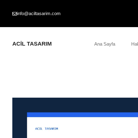
İçeriğe
atla
info@aciltasarim.com
ACIL TASARIM
Ana Sayfa
Ha