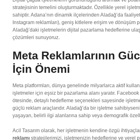
stratejisinin temelini oluşturmaktadır. Özellikle yerel işle
sahiptir. Adana’nın dinamik ilçelerinden Aladağ’da faaliye
Instagram reklamları), geniş kitlelere erişim ve dönüşüm po
Aladağ’daki işletmelerin dijital pazarlama hedeflerine ulaş
çözümleri sunuyoruz.
Meta Reklamlarının Gücü
İçin Önemi
Meta platformları, dünya genelinde milyarlarca aktif kullan
işletmeler için eşsiz bir pazarlama alanı yaratır. Faceboo
ötesinde, detaylı hedefleme seçenekleri sayesinde işletme
güçlü reklam araçlarıdır. Aladağ’da bir işletme sahibiysen
yaşayan, belirli ilgi alanlarına sahip veya demografik özelli
Acil Tasarım olarak, her işletmenin kendine özgü ihtiyaçl
reklamı
stratejilerimizi, işletmenizin hedeflerine ve yerel 