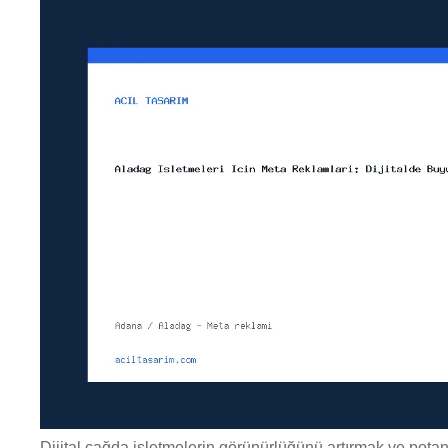
Dijital çağda işletmelerin görünürlüğünü artırmak ve pota