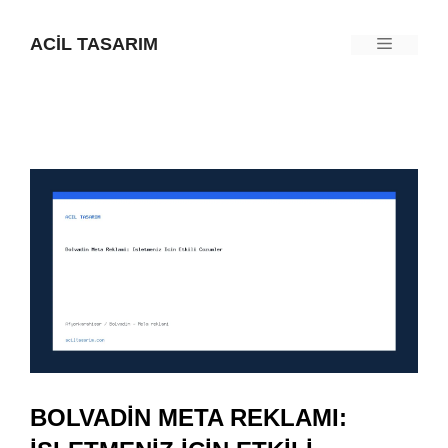
İçeriğe
ACIL TASARIM
Menü
atla
BOLVADIN META REKLAMI: