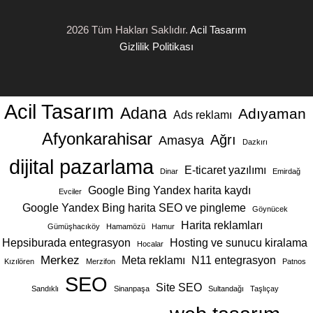
2026 Tüm Hakları Saklıdır.
Acil Tasarım
Gizlilik Politikası
Acil Tasarım
Adana
Adıyaman
Ads reklamı
Afyonkarahisar
Ağrı
Amasya
Dazkırı
dijital pazarlama
E-ticaret yazılımı
Dinar
Emirdağ
Google Bing Yandex harita kaydı
Evciler
Google Yandex Bing harita SEO ve pingleme
Göynücek
Harita reklamları
Gümüşhacıköy
Hamamözü
Hamur
Hepsiburada entegrasyon
Hosting ve sunucu kiralama
Hocalar
Merkez
Meta reklamı
N11 entegrasyon
Kızılören
Merzifon
Patnos
SEO
Site SEO
Sandıklı
Sinanpaşa
Sultandağı
Taşlıçay