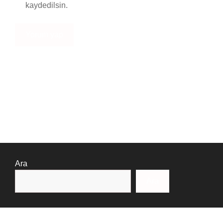
kaydedilsin.
Ara
Ara