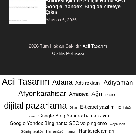
Suluova İşletmeleri İçin Harita SEO:
Google, Yandex, Bing’de Zirveye
Çıkın
Ağustos 6, 2026
2026 Tüm Hakları Saklıdır.
Acil Tasarım
Gizlilik Politikası
Acil Tasarım
Adana
Adıyaman
Ads reklamı
Afyonkarahisar
Ağrı
Amasya
Dazkırı
dijital pazarlama
E-ticaret yazılımı
Dinar
Emirdağ
Google Bing Yandex harita kaydı
Evciler
Google Yandex Bing harita SEO ve pingleme
Göynücek
Harita reklamları
Gümüşhacıköy
Hamamözü
Hamur