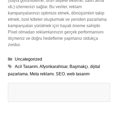
(sayfa görüntüleme, ürün sepete ekleme, satın alma
vb.) izlemenizi sağlar. Bu veriler, reklam
kampanyalarınızı optimize etmek, dönüşümleri takip
etmek, özel kitleler oluşturmak ve yeniden pazarlama
kampanyaları yürütmek için hayati öneme sahiptir.
Pixel olmadan reklamlarınızın gerçek performansını
ölçmeniz ve doğru hedefleme yapmanız oldukça
zordur.
Kategoriler
Uncategorized
Etiketler
Acil Tasarım
,
Afyonkarahisar
,
Başmakçı
,
dijital
pazarlama
,
Meta reklamı
,
SEO
,
web tasarım